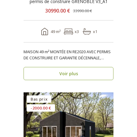
permis de construire GRENOBLE V3_A1
30990.00 €
33990.00 €
49 m²
x3
x1
MAISON 49 m² MONTÉE EN RE2020 AVEC PERMIS
DE CONSTRUIRE ET GARANTIE DÉCENNALE,
ossature bois, réside..
Voir plus
Bas prix
-2000.00 €