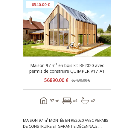
-8540.00 €
Maison 97 m² en bois kit RE2020 avec
permis de construire QUIMPER V17_A1
56890.00 €
65430.00 €
97 m²
x4
x2
MAISON 97 m² MONTÉE EN RE2020 AVEC PERMIS
DE CONSTRUIRE ET GARANTIE DÉCENNALE,
ossature bois, réside..