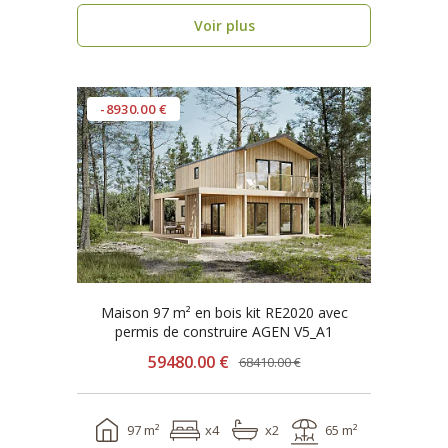
Voir plus
-8930.00 €
Maison 97 m² en bois kit RE2020 avec
permis de construire AGEN V5_A1
59480.00 €
68410.00 €
97 m²
x4
x2
65 m²