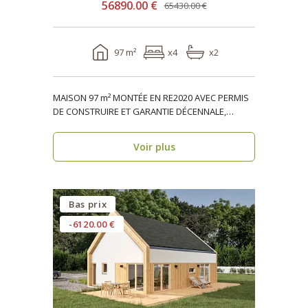
56890.00 €
65430.00 €
97 m²
x4
x2
MAISON 97 m² MONTÉE EN RE2020 AVEC PERMIS
DE CONSTRUIRE ET GARANTIE DÉCENNALE,
ossature bois, réside..
Voir plus
Bas prix
-6120.00 €