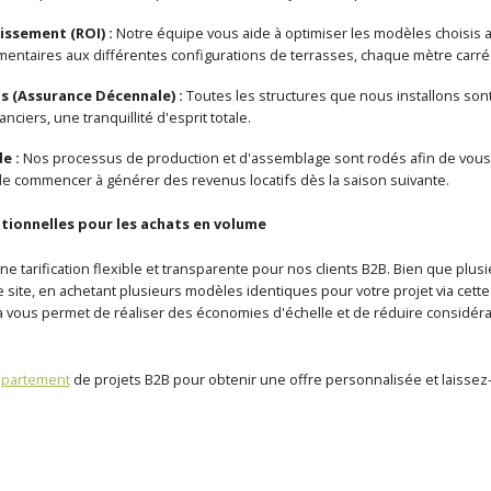
issement (ROI) :
Notre équipe vous aide à optimiser les modèles choisis afi
ntaires aux différentes configurations de terrasses, chaque mètre carr
s (Assurance Décennale) :
Toutes les structures que nous installons sont
nciers, une tranquillité d'esprit totale.
e :
Nos processus de production et d'assemblage sont rodés afin de vous év
e commencer à générer des revenus locatifs dès la saison suivante.
tionnelles pour les achats en volume
e tarification flexible et transparente pour nos clients B2B. Bien que plu
e site, en achetant plusieurs modèles identiques pour votre projet via cett
la vous permet de réaliser des économies d'échelle et de réduire considéra
épartement
de projets B2B pour obtenir une offre personnalisée et laisse