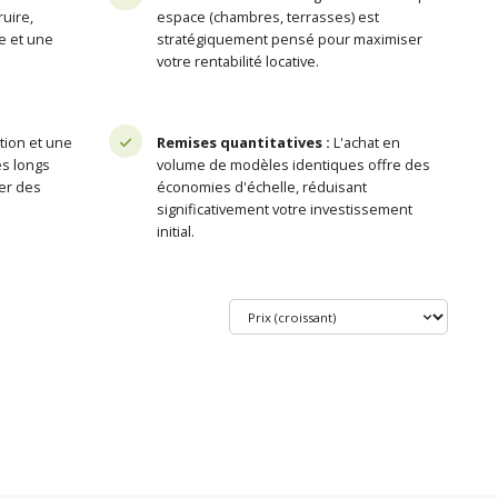
uire,
espace (chambres, terrasses) est
le et une
stratégiquement pensé pour maximiser
votre rentabilité locative.
ion et une
Remises quantitatives :
L'achat en
es longs
volume de modèles identiques offre des
er des
économies d'échelle, réduisant
significativement votre investissement
initial.