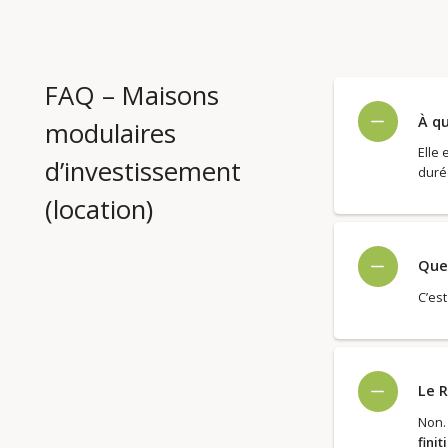
FAQ – Maisons
À qu
modulaires
Elle
d’investissement
duré
(location)
Que 
C’est
Le R
Non.
finit