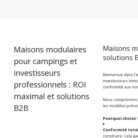
Maisons mo
Maisons modulaires
solutions 
pour campings et
investisseurs
Bienvenue dans l'e
investisseurs immo
professionnels : ROI
conformité aux nor
maximal et solutions
Nous comprenons qu
B2B
les modèles présen
Pourquoi choisir 
Conformité totale
construire. Cela ga