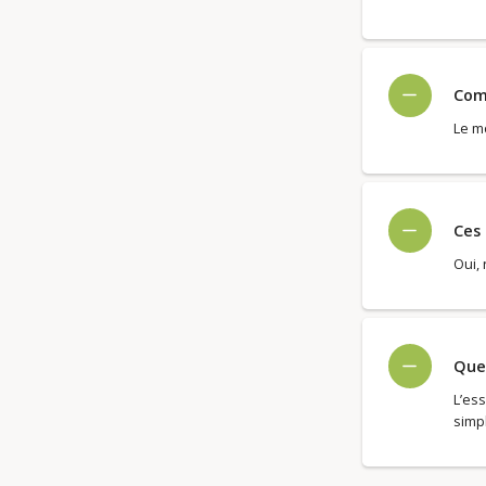
Comb
Le m
Ces 
Oui,
Que 
L’ess
simp