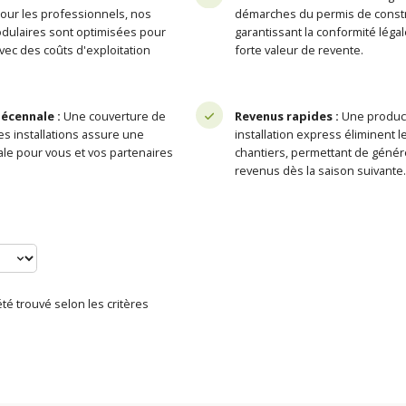
pour les professionnels, nos
démarches du permis de constr
dulaires sont optimisées pour
garantissant la conformité léga
avec des coûts d'exploitation
forte valeur de revente.
écennale :
Une couverture de
Revenus rapides :
Une product
es installations assure une
installation express éliminent l
tale pour vous et vos partenaires
chantiers, permettant de génér
revenus dès la saison suivante.
té trouvé selon les critères