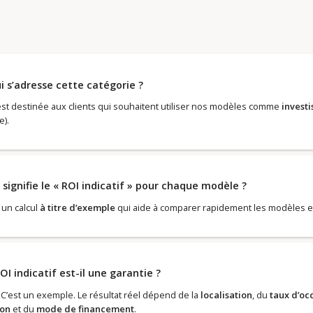
i s’adresse cette catégorie ?
 est destinée aux clients qui souhaitent utiliser nos modèles comme
invest
e).
signifie le « ROI indicatif » pour chaque modèle ?
 un calcul
à titre d’exemple
qui aide à comparer rapidement les modèles 
OI indicatif est-il une garantie ?
 C’est un exemple. Le résultat réel dépend de la
localisation
, du
taux d’oc
ion
et du
mode de financement
.