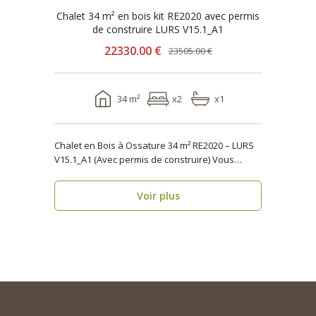
Chalet 34 m² en bois kit RE2020 avec permis
de construire LURS V15.1_A1
22330.00 €
23505.00 €
34 m²
x2
x1
Chalet en Bois à Ossature 34 m² RE2020 – LURS
V15.1_A1 (Avec permis de construire) Vous
recher..
Voir plus