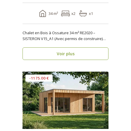
34 m²
x2
x1
Chalet en Bois à Ossature 34 m² RE2020 –
SISTERON V15_A1 (Avec permis de construire)
Vous rech..
Voir plus
-1175.00 €