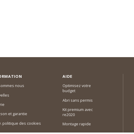
ORMATION
AIDE
 sommes nous
Optimisez votre
budget
elles
Abri sans permis
rie
Kit premium avec
ison et garantie
re2020
 v. politique des cookies
Montage rapide