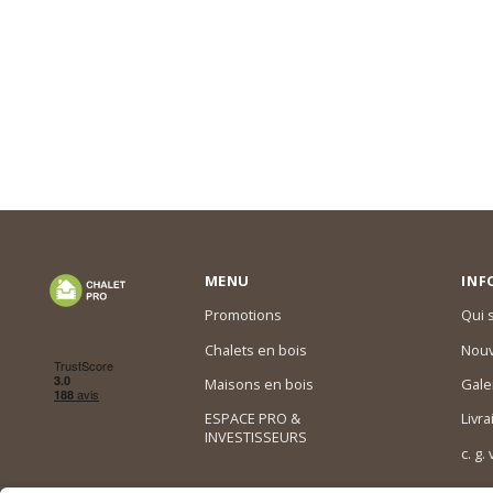
MENU
INF
Promotions
Qui
Chalets en bois
Nouv
Maisons en bois
Gale
ESPACE PRO &
Livra
INVESTISSEURS
c. g.