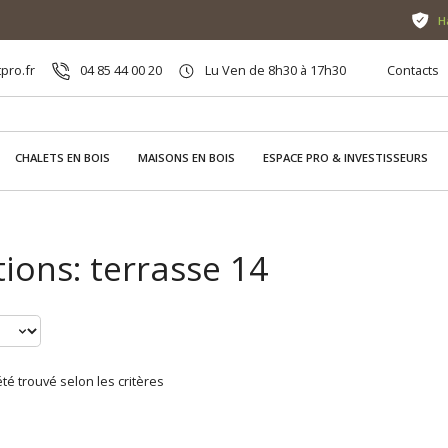
H
pro.fr
04 85 44 00 20
Lu Ven de 8h30 à 17h30
Contacts
CHALETS EN BOIS
MAISONS EN BOIS
ESPACE PRO & INVESTISSEURS
ions: terrasse 14
té trouvé selon les critères