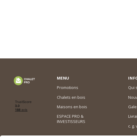
MENU
INF
Promotions
Qui
Chalets en bois
Nouv
Maisons en bois
Gale
ESPACE PRO &
Livra
INVESTISSEURS
c. g.