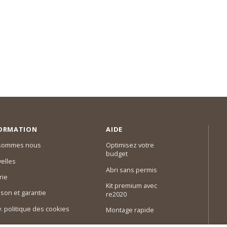
ORMATION
AIDE
 sommes nous
Optimisez votre
budget
elles
Abri sans permis
rie
Kit premium avec
ison et garantie
re2020
 v. politique des cookies
Montage rapide