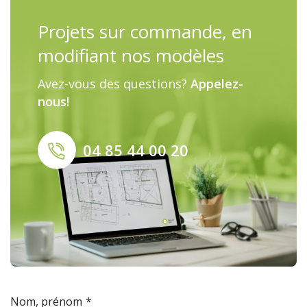
Projets sur commande, en
modifiant nos modèles
Avez-vous des questions?
Appelez-
nous!
04 85 44 00 20
Nom, prénom