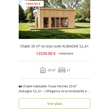
-1660.00 €
Chalet 20 m² en bois isolé AUBAGNE S2_A1
12330.00 €
13990.00 €
20 m²
x1
🏡 Chalet Habitable Toute l’Année 20 m²
Aubagne S2_A1 – L’élégance et la modularité en
seulement 1 se..
Voir plus