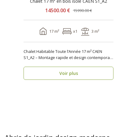
Chalet 17 m² en bois isolé CAEN S1_A2
14500.00 €
15990.00 €
17 m²
x1
3 m²
Chalet Habitable Toute l’Année 17 m² CAEN
S1_A2 – Montage rapide et design contemporain
Vous rech..
Voir plus