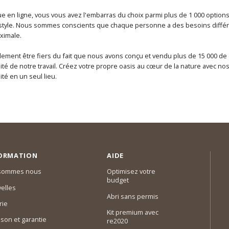
e en ligne, vous vous avez l'embarras du choix parmi plus de 1 000 option
 style. Nous sommes conscients que chaque personne a des besoins différ
ximale.
ment être fiers du fait que nous avons conçu et vendu plus de 15 000 de 
alité de notre travail. Créez votre propre oasis au cœur de la nature avec no
ité en un seul lieu.
ORMATION
AIDE
 sommes nous
Optimisez votre
budget
elles
Abri sans permis
rie
Kit premium avec
ison et garantie
re2020