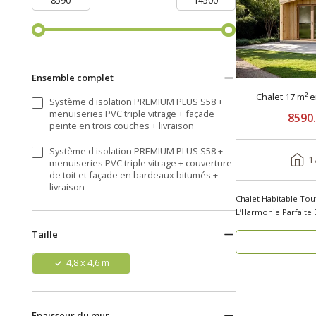
Ensemble complet
Chalet 17 m² 
Système d'isolation PREMIUM PLUS S58 +
menuiseries PVC triple vitrage + façade
8590
peinte en trois couches + livraison
Système d'isolation PREMIUM PLUS S58 +
1
menuiseries PVC triple vitrage + couverture
de toit et façade en bardeaux bitumés +
livraison
Chalet Habitable Tou
L’Harmonie Parfaite 
..
Taille
4,8 x 4,6 m
Epaisseur du mur