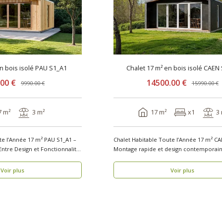
en bois isolé PAU S1_A1
Chalet 17 m² en bois isolé CAEN
.00 €
14500.00 €
9990.00 €
15990.00 €
7 m²
3 m²
17 m²
x1
3
te l’Année 17 m² PAU S1_A1 –
Chalet Habitable Toute l’Année 17 m² CA
Entre Design et Fonctionnalité
Montage rapide et design contemporain Vou
rech..
Voir plus
Voir plus