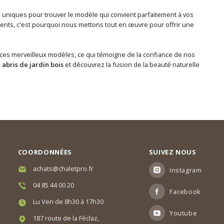
s uniques pour trouver le modèle qui convient parfaitement à vos
ents, c'est pourquoi nous mettons tout en œuvre pour offrir une
ces merveilleux modèles, ce qui témoigne de la confiance de nos
s
abris de jardin bois
et découvrez la fusion de la beauté naturelle
COORDONNÉES
SUIVEZ NOUS
achats@chaletpro.fr
Instagram
04 85 44 00 20
Facebook
Lu Ven de 8h30 à 17h30
Youtube
187 route de la Féclaz,