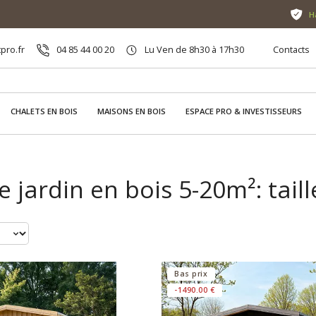
H
pro.fr
04 85 44 00 20
Lu Ven de 8h30 à 17h30
Contacts
CHALETS EN BOIS
MAISONS EN BOIS
ESPACE PRO & INVESTISSEURS
e jardin en bois 5-20m²: taill
Bas prix
-1490.00 €