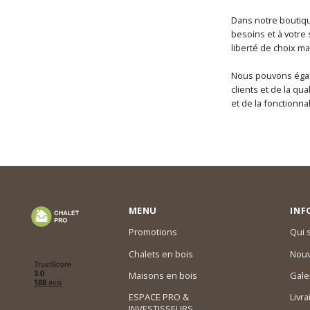
Dans notre boutiqu
besoins et à votre
liberté de choix ma
Nous pouvons égale
clients et de la qu
et de la fonctionnal
MENU
INF
Promotions
Qui
Chalets en bois
Nouv
Maisons en bois
Gale
ESPACE PRO &
Livra
INVESTISSEURS