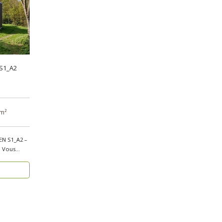
 S1_A2
 m²
EN S1_A2 –
s