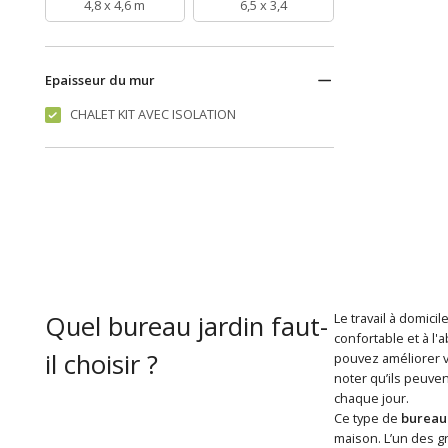
4,8 x 4,6 m
6,5 x 3,4
Epaisseur du mur
CHALET KIT AVEC ISOLATION
Quel bureau jardin faut-
Le travail à domici
confortable et à l'
il choisir ?
pouvez améliorer vo
noter qu’ils peuve
chaque jour.
Ce type de
bureau 
maison. L’un des 