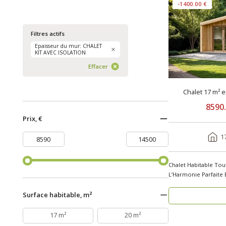
-1400.00 €
Filtres actifs
Epaisseur du mur: CHALET
KIT AVEC ISOLATION
Effacer
Chalet 17 m² 
8590
Prix, €
1
Chalet Habitable Tou
L’Harmonie Parfaite 
..
Surface habitable, m²
17 m²
20 m²