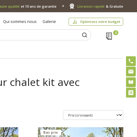
aute qualité
et 10 ans de garantie
Livraison rapide
& Gratuite
Qui sommes nous
Galerie
Optimisez votre budget
r chalet kit avec
Bas prix