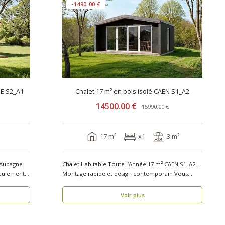
-1490.00 €
NE S2_A1
Chalet 17 m² en bois isolé CAEN S1_A2
14500.00 €
15990.00 €
17 m²
x1
3 m²
 Aubagne
Chalet Habitable Toute l’Année 17 m² CAEN S1_A2 –
seulement 1
Montage rapide et design contemporain Vous
rech..
Voir plus