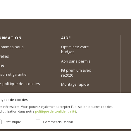
ORMATION
AIDE
 sommes nous
Optimisez votre
budget
elles
Abri sans permis
rie
Kit premium avec
ison et garantie
re2020
 v. politique des cookies
Montage rapide
 types de cookies.
s nécessaires. Vous pouvez également accepter l'utilisation d'autres cookies.
 d'utilisation dans notre
politique de confidentialité
.
Statistique
Commercialisation