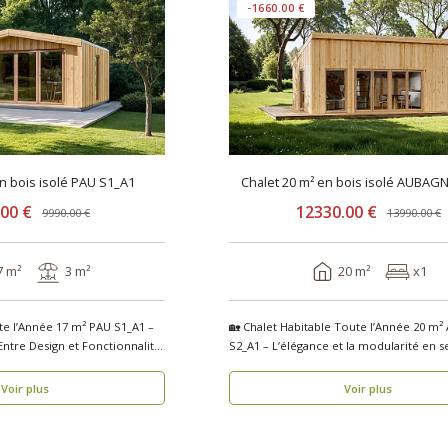
-1660.00 €
en bois isolé PAU S1_A1
Chalet 20 m² en bois isolé AUBAG
.00 €
12330.00 €
9990.00 €
13990.00 €
7 m²
3 m²
20 m²
x1
te l’Année 17 m² PAU S1_A1 –
🏡 Chalet Habitable Toute l’Année 20 m²
Entre Design et Fonctionnalité
S2_A1 – L’élégance et la modularité en 
se..
Voir plus
Voir plus