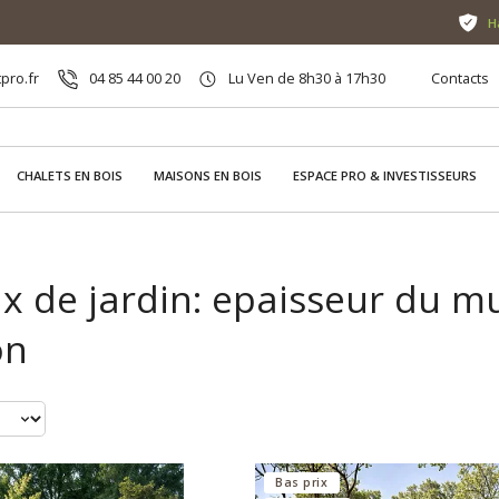
H
pro.fr
04 85 44 00 20
Lu Ven de 8h30 à 17h30
Contacts
CHALETS EN BOIS
MAISONS EN BOIS
ESPACE PRO & INVESTISSEURS
 de jardin: epaisseur du mu
on
Bas prix