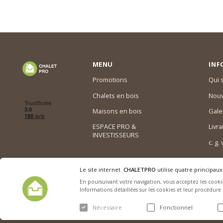
MENU
INF
Promotions
Qui
Chalets en bois
Nouv
Maisons en bois
Gale
ESPACE PRO &
Livra
INVESTISSEURS
c. g.
Le site internet
CHALETPRO
utilise quatre principaux
En poursuivant votre navigation, vous acceptez les cookie
Informations détaillées sur les cookies et leur procédure
Nécessaire
Fonctionnel
© 2015-2026. SARL Chalet Pro tous droits réservés