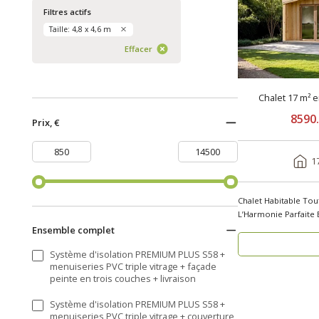
Filtres actifs
Taille: 4,8 x 4,6 m
Effacer
Chalet 17 m² 
8590
Prix, €
1
Chalet Habitable Tou
L’Harmonie Parfaite 
..
Ensemble complet
Système d'isolation PREMIUM PLUS S58 +
menuiseries PVC triple vitrage + façade
peinte en trois couches + livraison
Système d'isolation PREMIUM PLUS S58 +
menuiseries PVC triple vitrage + couverture