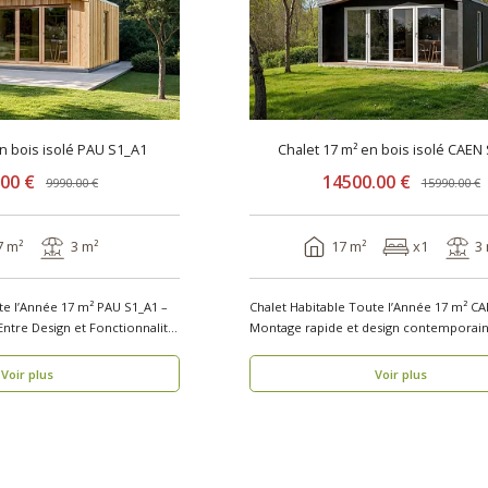
en bois isolé PAU S1_A1
Chalet 17 m² en bois isolé CAEN
.00 €
14500.00 €
9990.00 €
15990.00 €
7 m²
3 m²
17 m²
x1
3
te l’Année 17 m² PAU S1_A1 –
Chalet Habitable Toute l’Année 17 m² CA
Entre Design et Fonctionnalité
Montage rapide et design contemporain Vou
rech..
Voir plus
Voir plus