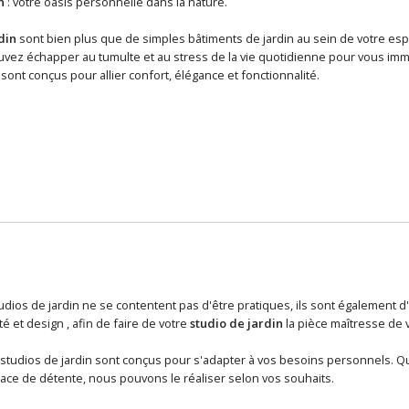
n
: votre oasis personnelle dans la nature.
din
sont bien plus que de simples bâtiments de jardin au sein de votre esp
vez échapper au tumulte et au stress de la vie quotidienne pour vous imme
ont conçus pour allier confort, élégance et fonctionnalité.
tudios de jardin ne se contentent pas d'être pratiques, ils sont également
té et design , afin de faire de votre
studio de jardin
la pièce maîtresse de 
s studios de jardin sont conçus pour s'adapter à vos besoins personnels. Qu
ace de détente, nous pouvons le réaliser selon vos souhaits.