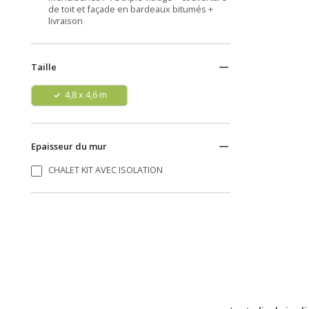
de toit et façade en bardeaux bitumés +
livraison
Taille
4,8 x 4,6 m
Epaisseur du mur
CHALET KIT AVEC ISOLATION