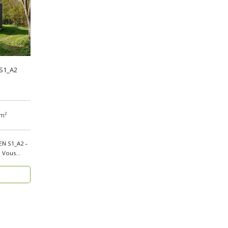
 S1_A2
 m²
EN S1_A2 –
s