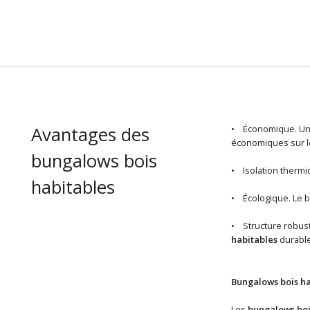
Avantages des
• Économique. U
économiques sur le
bungalows bois
• Isolation thermiq
habitables
• Écologique. Le b
• Structure robuste
habitables
durable
Bungalows bois ha
Les
bungalows boi