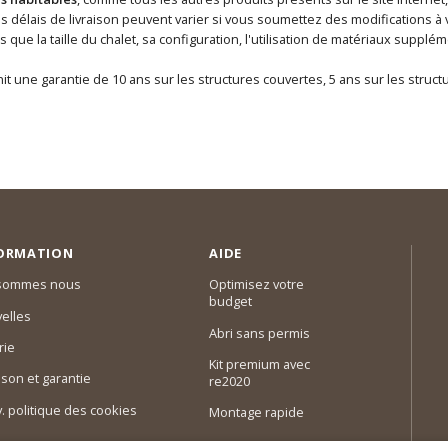
délais de livraison peuvent varier si vous soumettez des modifications à vo
ls que la taille du chalet, sa configuration, l'utilisation de matériaux supp
it une garantie de 10 ans sur les structures couvertes, 5 ans sur les struc
ORMATION
AIDE
 sommes nous
Optimisez votre
budget
elles
Abri sans permis
rie
Kit premium avec
ison et garantie
re2020
 v. politique des cookies
Montage rapide