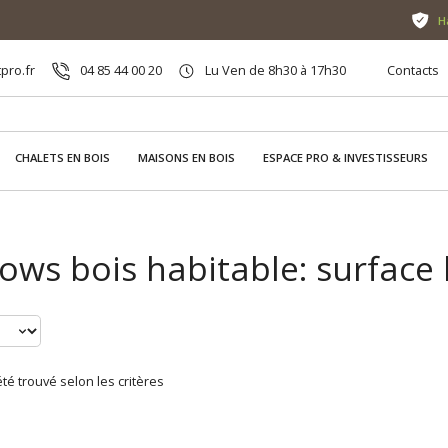
H
pro.fr
04 85 44 00 20
Lu Ven de 8h30 à 17h30
Contacts
CHALETS EN BOIS
MAISONS EN BOIS
ESPACE PRO & INVESTISSEURS
ows bois habitable: surface
té trouvé selon les critères