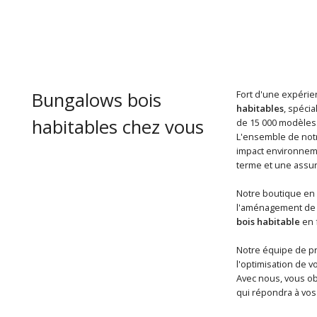
Bungalows bois
Fort d'une expérien
habitables
, spéci
habitables chez vous
de 15 000 modèles
L'ensemble de notr
impact environneme
terme et une assur
Notre boutique en 
l'aménagement de v
bois habitable
en f
Notre équipe de pro
l'optimisation de v
Avec nous, vous o
qui répondra à vos 