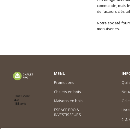
commande, mais les 
de facteurs clés te
Notre société fourn
menuiseries.
MENU
INF
Promotions
Qui
Chalets en bois
Nouv
Maisons en bois
Gale
ESPACE PRO &
Livra
INVESTISSEURS
c. g.