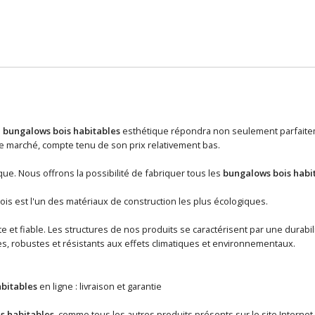
n
bungalows bois habitables
esthétique répondra non seulement parfaiteme
 marché, compte tenu de son prix relativement bas.
ue. Nous offrons la possibilité de fabriquer tous les
bungalows bois habi
ois est l'un des matériaux de construction les plus écologiques.
 et fiable. Les structures de nos produits se caractérisent par une durabil
s, robustes et résistants aux effets climatiques et environnementaux.
bitables
en ligne : livraison et garantie
s habitables
, comme tous les autres produits présents sur le site Internet