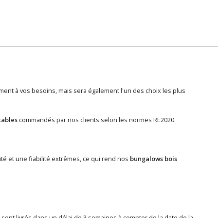
nt à vos besoins, mais sera également l'un des choix les plus
tables
commandés par nos clients selon les normes RE2020.
ité et une fiabilité extrêmes, ce qui rend nos
bungalows bois
, sont livrés dans un délai de 3 semaines à compter de la date de la