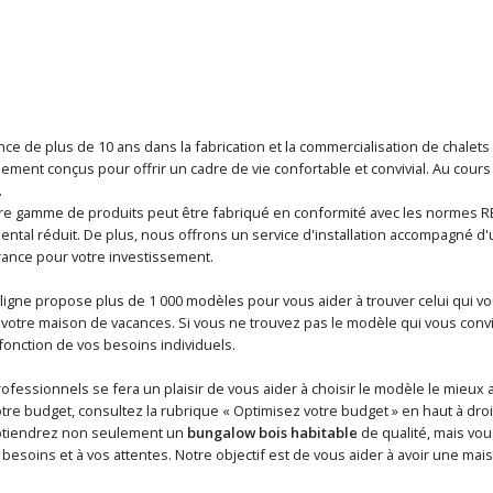
ce de plus de 10 ans dans la fabrication et la commercialisation de chalet
alement conçus pour offrir un cadre de vie confortable et convivial. Au cou
.
e gamme de produits peut être fabriqué en conformité avec les normes RE2
ntal réduit. De plus, nous offrons un service d'installation accompagné d'u
ance pour votre investissement.
ligne propose plus de 1 000 modèles pour vous aider à trouver celui qui v
otre maison de vacances. Si vous ne trouvez pas le modèle qui vous conv
onction de vos besoins individuels.
fessionnels se fera un plaisir de vous aider à choisir le modèle le mieux 
otre budget, consultez la rubrique « Optimisez votre budget » en haut à droi
btiendrez non seulement un
bungalow bois habitable
de qualité, mais vou
besoins et à vos attentes. Notre objectif est de vous aider à avoir une mais