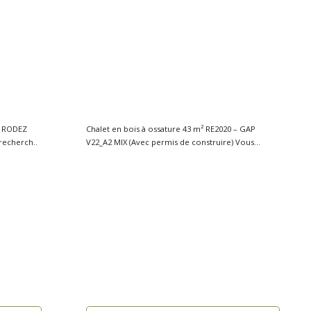
– RODEZ
Chalet en bois à ossature 43 m² RE2020 – GAP
 de construire) Vous recherch..
V22_A2 MIX (Avec permis de construire) Vous
reche..