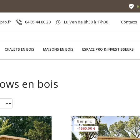
H
pro.fr
04 85 44 00 20
Lu Ven de 8h30 à 17h30
Contacts
CHALETS EN BOIS
MAISONS EN BOIS
ESPACE PRO & INVESTISSEURS
ows en bois
Bas prix
-1660.00 €