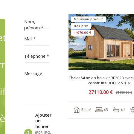
Nouveau produit
Nom,
Bas prix
prénom
ets
-4070.00 €
Mail
Téléphone
mande,
Message
Chalet 54 m² en bois kit RE2020 avec
construire RODEZ V8_A1
fiant
27110.00 €
31180.00 €
54 m²
x3
x1
èles
Ajouter
un
fichier
(PDF, JPG,