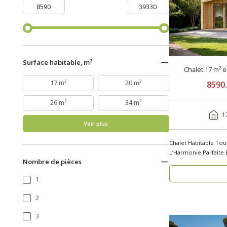
Surface habitable, m²
Chalet 17 m² 
17 m²
20 m²
8590
26 m²
34 m²
1
Voir plus
Chalet Habitable Tou
L’Harmonie Parfaite 
Nombre de pièces
..
1
2
3