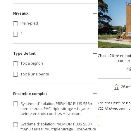
Niveaux
Plain-pied
1
Type de toit
Chalet 26 m² en bo
constru
Toit à pignon
1
Toit à une pente
26 m²
Ensemble complet
Chalet à Ossature Bo
Système d'isolation PREMIUM PLUS S58 +
menuiseries PVC triple vitrage + façade
V20_A1 (Avec permis de 
peinte en trois couches + livraison
cherchez..
Système d'isolation PREMIUM PLUS S58 +
menuiseries PVC triple vitrage + couverture