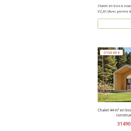
Chalet en bois à oss
-3150.00 €
Chalet 44 m² en bo
construi
31490