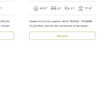
x1
44 m²
x3
x1
13 m²
– VELLES
Chalet en bois à ossature 44 m² RE2020 – ROANNE
is de construire) Vous recher..
V2_A2 (Avec permis de construire et terrasse) ..
Voir plus