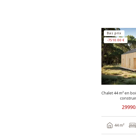
Bas prix
-7510.00 €
Chalet 44 m² en bo
constru
29990
44 m²