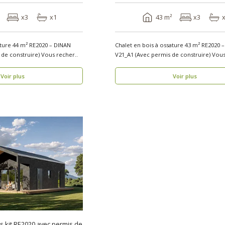
x3
x1
43 m²
x3
ature 44 m² RE2020 – DINAN
Chalet en bois à ossature 43 m² RE2020 
V2.1_A1 (Avec permis de construire) Vous recher..
V21_A1 (Avec perm
Voir plus
Voir plus
is kit RE2020 avec permis de