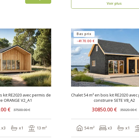
Voir plus
Bas prix
-4170.00 €
is kit RE2020 avec permis de
Chalet 54 m² en bois kit RE2020 avec
ire ORANGE V2_A1
construire SETE V8_A2
.00 €
30850.00 €
37500.00 €
35020.00 €
x3
x1
13 m²
54 m²
x3
x1