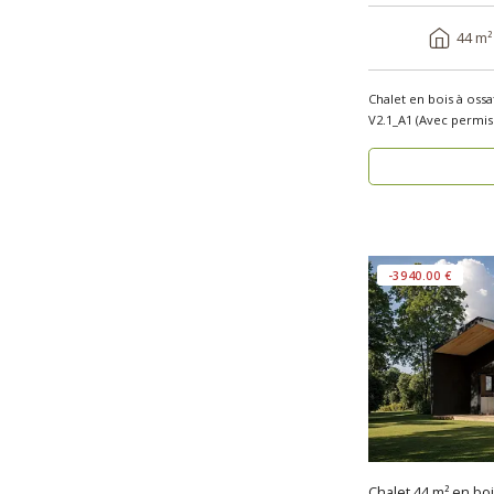
44 m²
Chalet en bois à oss
-3940.00 €
Chalet 44 m² en bo