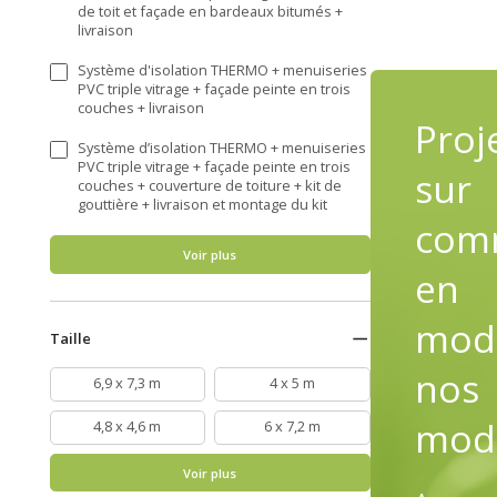
de toit et façade en bardeaux bitumés +
livraison
Système d'isolation THERMO + menuiseries
PVC triple vitrage + façade peinte en trois
couches + livraison
Proj
Système d’isolation THERMO + menuiseries
PVC triple vitrage + façade peinte en trois
sur
couches + couverture de toiture + kit de
gouttière + livraison et montage du kit
com
Voir plus
en
modi
Taille
nos
6,9 x 7,3 m
4 x 5 m
mod
4,8 x 4,6 m
6 x 7,2 m
Voir plus