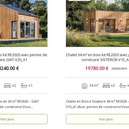
is kit RE2020 avec permis de
Chalet 34 m² en bois kit RE2020 avec
ire GIAT V20_A1
construire SISTERON V15_A
8240.00 €
19780.00 €
23500.00 €
x2
x1
34 m²
x2
is de 26 m² RE2020 – GIAT
Chalet en Bois à Ossature 34 m² RE2020
construire) Vous
V15_A1 (Avec permis
Voir plus
Voir plus