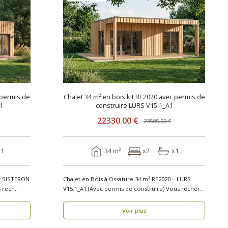
 permis de
Chalet 34 m² en bois kit RE2020 avec permis de
1
construire LURS V15.1_A1
22330.00 €
23505.00 €
x1
34 m²
x2
x1
 – SISTERON
Chalet en Bois à Ossature 34 m² RE2020 – LURS
 de construire) Vous rech..
V15.1_A1 (Avec permis de construire) Vous recher..
Voir plus