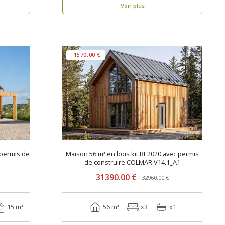
Voir plus
-1570.00 €
 permis de
Maison 56 m² en bois kit RE2020 avec permis
de construire COLMAR V14.1_A1
31390.00 €
32960.00 €
15 m²
56 m²
x3
x1