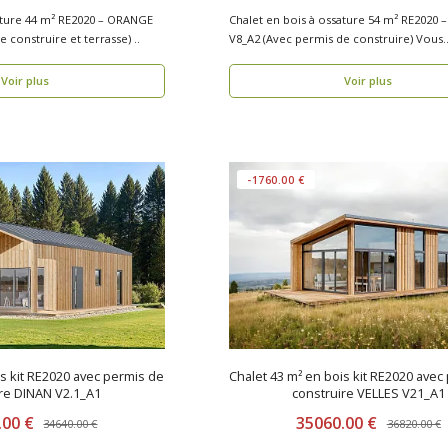
ature 44 m² RE2020 – ORANGE
Chalet en bois à ossature 54 m² RE2020 
V2_A1 (Avec permis de construire et terrasse) ..
V8_A2 (Avec permis de construire) Vous
recherche..
Voir plus
Voir plus
-1760.00 €
is kit RE2020 avec permis de
Chalet 43 m² en bois kit RE2020 avec
re DINAN V2.1_A1
construire VELLES V21_A1
.00 €
35060.00 €
34640.00 €
36820.00 €