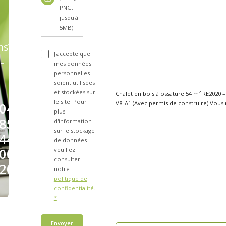
PNG,
jusqu'à
5MB)
ns?
J'accepte que
-
mes données
personnelles
soient utilisées
et stockées sur
Chalet en bois à ossature 54 m² RE2020 
le site. Pour
V8_A1 (Avec permis
04
plus
85
d'information
sur le stockage
44
de données
00
veuillez
consulter
20
notre
politique de
confidentialité.
*
Envoyer