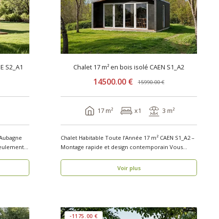
NE S2_A1
Chalet 17 m² en bois isolé CAEN S1_A2
14500.00 €
15990.00 €
17 m²
x1
3 m²
 Aubagne
Chalet Habitable Toute l’Année 17 m² CAEN S1_A2 –
seulement 1
Montage rapide et design contemporain Vous
rech..
Voir plus
-1175.00 €