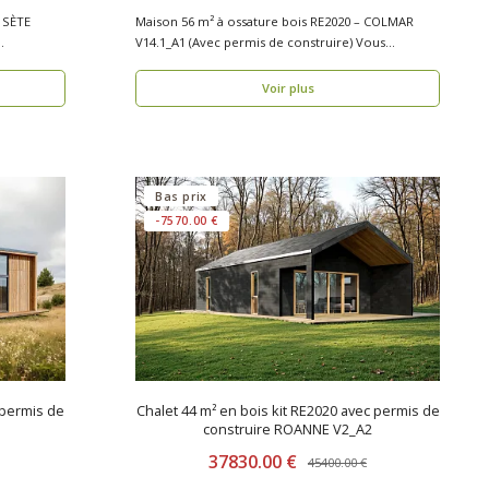
– SÈTE
Maison 56 m² à ossature bois RE2020 – COLMAR
V14.1_A1 (Avec permis de construire) Vous
recherchez..
Voir plus
Bas prix
-7570.00 €
 permis de
Chalet 44 m² en bois kit RE2020 avec permis de
construire ROANNE V2_A2
37830.00 €
45400.00 €