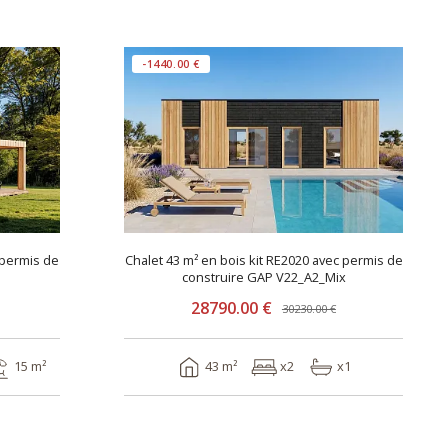
-1440.00 €
 permis de
Chalet 43 m² en bois kit RE2020 avec permis de
construire GAP V22_A2_Mix
28790.00 €
30230.00 €
15 m²
43 m²
x2
x1