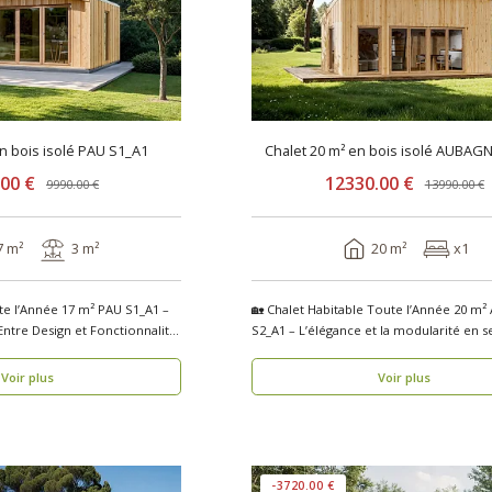
en bois isolé PAU S1_A1
Chalet 20 m² en bois isolé AUBAG
.00 €
12330.00 €
9990.00 €
13990.00 €
7 m²
3 m²
20 m²
x1
te l’Année 17 m² PAU S1_A1 –
🏡 Chalet Habitable Toute l’Année 20 m²
Entre Design et Fonctionnalité
S2_A1 – L’élégance et la modularité en 
se..
Voir plus
Voir plus
-3720.00 €