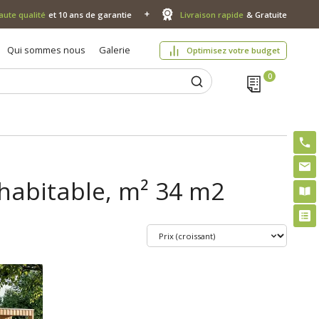
aute qualité
et 10 ans de garantie
Livraison rapide
& Gratuite
Qui sommes nous
Galerie
Optimisez votre budget
 habitable, m² 34 m2