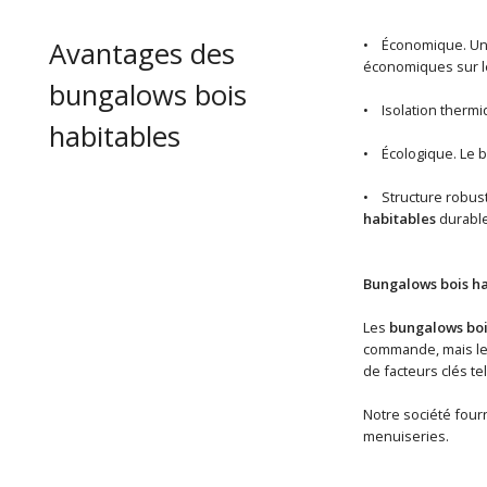
Avantages des
• Économique. U
économiques sur le
bungalows bois
• Isolation thermiq
habitables
• Écologique. Le b
• Structure robuste
habitables
durable
Bungalows bois ha
Les
bungalows boi
commande, mais les 
de facteurs clés te
Notre société fourn
menuiseries.