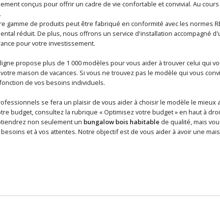
alement conçus pour offrir un cadre de vie confortable et convivial. Au cou
.
e gamme de produits peut être fabriqué en conformité avec les normes RE2
ntal réduit. De plus, nous offrons un service d'installation accompagné d'u
ance pour votre investissement.
ligne propose plus de 1 000 modèles pour vous aider à trouver celui qui v
otre maison de vacances. Si vous ne trouvez pas le modèle qui vous conv
onction de vos besoins individuels.
fessionnels se fera un plaisir de vous aider à choisir le modèle le mieux 
otre budget, consultez la rubrique « Optimisez votre budget » en haut à droi
btiendrez non seulement un
bungalow bois habitable
de qualité, mais vou
besoins et à vos attentes. Notre objectif est de vous aider à avoir une mais