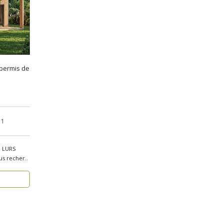
 permis de
x1
– LURS
vec permis de construire) Vous recher..