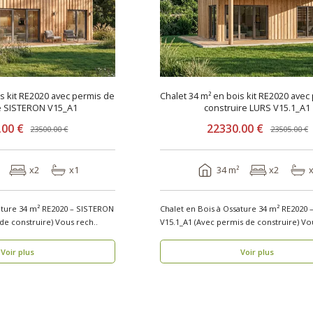
is kit RE2020 avec permis de
Chalet 34 m² en bois kit RE2020 avec
e SISTERON V15_A1
construire LURS V15.1_A1
.00 €
22330.00 €
23500.00 €
23505.00 €
x2
x1
34 m²
x2
ature 34 m² RE2020 – SISTERON
Chalet en Bois à Ossature 34 m² RE2020 
V15_A1 (Avec permis de construire) Vous rech..
V15.1_A1 (A
Voir plus
Voir plus