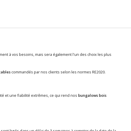
nt à vos besoins, mais sera également l'un des choix les plus
tables
commandés par nos clients selon les normes RE2020.
ité et une fiabilité extrêmes, ce qui rend nos
bungalows bois
, sont livrés dans un délai de 3 semaines à compter de la date de la