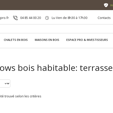
H
pro.fr
04 85 44 00 20
Lu Ven de 8h30 à 17h30
Contacts
CHALETS EN BOIS
MAISONS EN BOIS
ESPACE PRO & INVESTISSEURS
ows bois habitable: terrass
té trouvé selon les critères