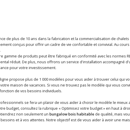
ce de plus de 10 ans dans la fabrication et la commercialisation de chalet
alement conçus pour offrir un cadre de vie confortable et convivial. Au cou
.
e gamme de produits peut être fabriqué en conformité avec les normes RE2
ntal réduit. De plus, nous offrons un service d'installation accompagné d'u
ance pour votre investissement.
ligne propose plus de 1 000 modèles pour vous aider à trouver celui qui v
otre maison de vacances. Si vous ne trouvez pas le modèle qui vous conv
onction de vos besoins individuels.
fessionnels se fera un plaisir de vous aider à choisir le modèle le mieux 
otre budget, consultez la rubrique « Optimisez votre budget » en haut à droi
btiendrez non seulement un
bungalow bois habitable
de qualité, mais vou
besoins et à vos attentes. Notre objectif est de vous aider à avoir une mais