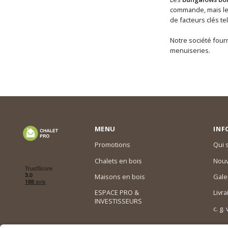
commande, mais les 
de facteurs clés te
Notre société fourn
menuiseries.
MENU
INF
Promotions
Qui
Chalets en bois
Nouv
Maisons en bois
Gale
ESPACE PRO &
Livra
INVESTISSEURS
c. g.