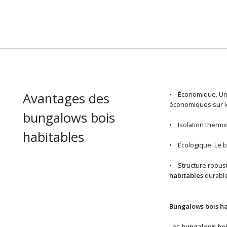
Avantages des
• Économique. U
économiques sur le
bungalows bois
• Isolation thermiq
habitables
• Écologique. Le b
• Structure robuste
habitables
durable
Bungalows bois ha
Les
bungalows boi