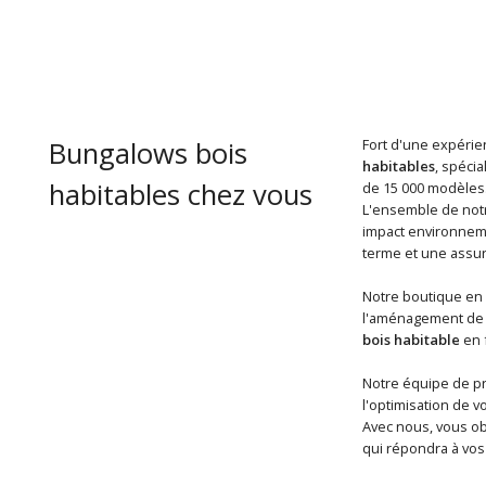
Bungalows bois
Fort d'une expérien
habitables
, spéci
habitables chez vous
de 15 000 modèles
L'ensemble de notr
impact environneme
terme et une assur
Notre boutique en 
l'aménagement de v
bois habitable
en f
Notre équipe de pro
l'optimisation de v
Avec nous, vous o
qui répondra à vos 