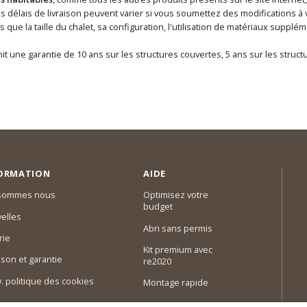
délais de livraison peuvent varier si vous soumettez des modifications à vo
ls que la taille du chalet, sa configuration, l'utilisation de matériaux supp
it une garantie de 10 ans sur les structures couvertes, 5 ans sur les struc
ORMATION
AIDE
 sommes nous
Optimisez votre
budget
elles
Abri sans permis
rie
Kit premium avec
ison et garantie
re2020
 v. politique des cookies
Montage rapide