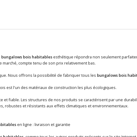
n
bungalows bois habitables
esthétique répondra non seulement parfaiteme
 marché, compte tenu de son prix relativement bas.
ue. Nous offrons la possibilité de fabriquer tous les
bungalows bois habi
ois est l'un des matériaux de construction les plus écologiques.
 et fiable. Les structures de nos produits se caractérisent par une durabil
s, robustes et résistants aux effets climatiques et environnementaux.
bitables
en ligne : livraison et garantie
s habitables
, comme tous les autres produits présents sur le site Internet