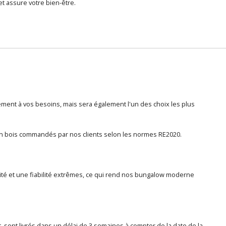
et assure votre bien-être.
ent à vos besoins, mais sera également l'un des choix les plus
en bois commandés par nos clients selon les normes RE2020.
lité et une fiabilité extrêmes, ce qui rend nos bungalow moderne
, sont livrés dans un délai de 3 semaines à compter de la date de la