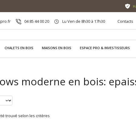
H
pro.fr
04 85 44 00 20
Lu Ven de 8h30 à 17h30
Contacts
CHALETS EN BOIS
MAISONS EN BOIS
ESPACE PRO & INVESTISSEURS
ows moderne en bois: epai
té trouvé selon les critères