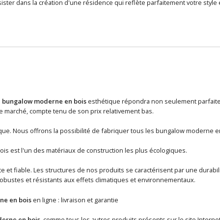
ister dans la création d'une résidence qui reflète parfaitement votre style 
n
bungalow moderne en bois
esthétique répondra non seulement parfaitem
 marché, compte tenu de son prix relativement bas.
que. Nous offrons la possibilité de fabriquer tous les bungalow moderne 
ois est l'un des matériaux de construction les plus écologiques.
e et fiable. Les structures de nos produits se caractérisent par une durabi
robustes et résistants aux effets climatiques et environnementaux.
e en bois
en ligne : livraison et garantie
erne en bois
, comme tous les autres produits présents sur le site Internet