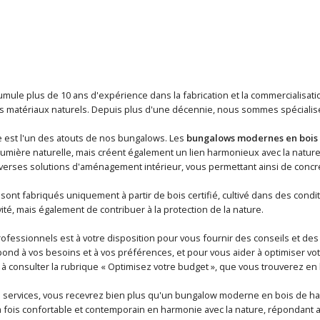
umule plus de 10 ans d'expérience dans la fabrication et la commercialisat
 matériaux naturels. Depuis plus d'une décennie, nous sommes spécialisés 
est l'un des atouts de nos bungalows. Les
bungalows modernes en bois
lumière naturelle, mais créent également un lien harmonieux avec la natur
verses solutions d'aménagement intérieur, vous permettant ainsi de concré
ont fabriqués uniquement à partir de bois certifié, cultivé dans des condi
vité, mais également de contribuer à la protection de la nature.
ofessionnels est à votre disposition pour vous fournir des conseils et des
ond à vos besoins et à vos préférences, et pour vous aider à optimiser votr
à consulter la rubrique « Optimisez votre budget », que vous trouverez en 
 services, vous recevrez bien plus qu'un bungalow moderne en bois de ha
 fois confortable et contemporain en harmonie avec la nature, répondant ai