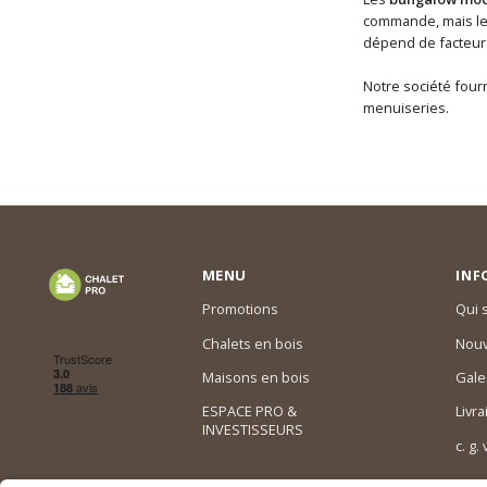
commande, mais les
dépend de facteurs 
Notre société fourn
menuiseries.
MENU
INF
Promotions
Qui
Chalets en bois
Nouv
Maisons en bois
Gale
ESPACE PRO &
Livra
INVESTISSEURS
c. g.