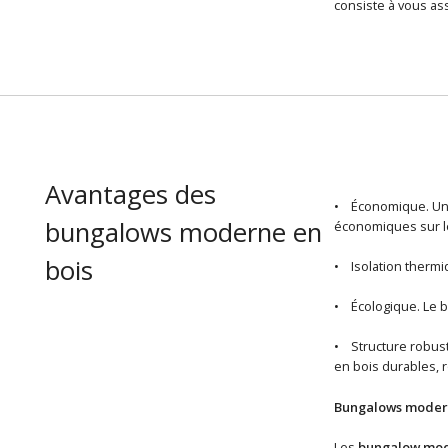
consiste à vous ass
Avantages des
• Économique. U
bungalows moderne en
économiques sur le
bois
• Isolation thermi
• Écologique. Le b
• Structure robust
en bois durables, 
Bungalows modern
Les
bungalow mod