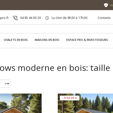
H
pro.fr
04 85 44 00 20
Lu Ven de 8h30 à 17h30
Contacts
CHALETS EN BOIS
MAISONS EN BOIS
ESPACE PRO & INVESTISSEURS
ws moderne en bois: taille 
-3150.00 €