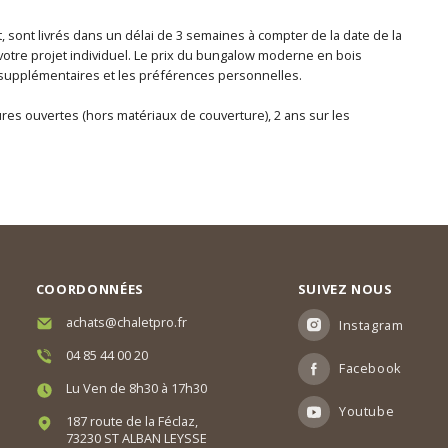
, sont livrés dans un délai de 3 semaines à compter de la date de la
votre projet individuel. Le prix du bungalow moderne en bois
aux supplémentaires et les préférences personnelles.
tures ouvertes (hors matériaux de couverture), 2 ans sur les
COORDONNÉES
SUIVEZ NOUS
achats@chaletpro.fr
Instagram
04 85 44 00 20
Facebook
Lu Ven de 8h30 à 17h30
Youtube
187 route de la Féclaz,
73230 ST ALBAN LEYSSE