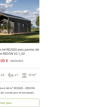
is kit RE2020 avec permis de
re REDON V2.1_A2
.00 €
43270.00 €
x3
x1
13 m²
ature 44 m² RE2020 – REDON
V2.1_A2 (Avec permis de construire et terrasse) ..
Voir plus