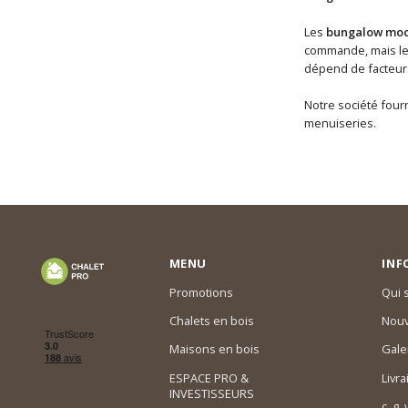
Les
bungalow mod
commande, mais les
dépend de facteurs 
Notre société fourn
menuiseries.
MENU
INF
Promotions
Qui
Chalets en bois
Nouv
Maisons en bois
Gale
ESPACE PRO &
Livra
INVESTISSEURS
c. g.