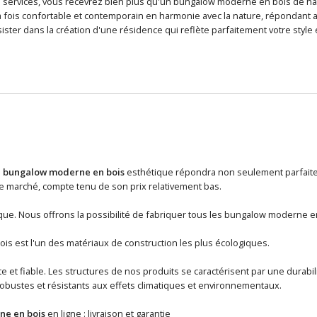
 services, vous recevrez bien plus qu'un bungalow moderne en bois de ha
 fois confortable et contemporain en harmonie avec la nature, répondant ai
ister dans la création d'une résidence qui reflète parfaitement votre style 
n
bungalow moderne en bois
esthétique répondra non seulement parfaitem
 marché, compte tenu de son prix relativement bas.
que. Nous offrons la possibilité de fabriquer tous les bungalow moderne 
ois est l'un des matériaux de construction les plus écologiques.
e et fiable. Les structures de nos produits se caractérisent par une durabi
robustes et résistants aux effets climatiques et environnementaux.
e en bois
en ligne : livraison et garantie