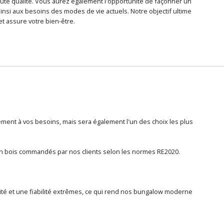
ute qualité. Vous aurez également l'opportunité de façonner un
nsi aux besoins des modes de vie actuels. Notre objectif ultime
et assure votre bien-être.
ent à vos besoins, mais sera également l'un des choix les plus
en bois commandés par nos clients selon les normes RE2020.
lité et une fiabilité extrêmes, ce qui rend nos bungalow moderne