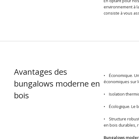
En optant pour nos
environnement à la
consiste à vous ass
Avantages des
• Économique. U
bungalows moderne en
économiques sur le
bois
• Isolation thermi
• Écologique. Le b
• Structure robust
en bois durables, 
Bungalows modern