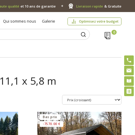
aute qualité
et 10 ans de garantie
Livraison rapide
& Gratuite
Qui sommes nous
Galerie
Optimisez votre budget
11,1 x 5,8 m
Bas prix
-7570.00 €