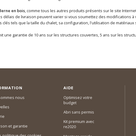
erne en bois
, comme tous les autres produits présents sur le site Internet
 délais de livraison peuvent varier si vous soumettez des modifications à 
clés tels que la taille du chalet, sa configuration, l'utilisation de matéri
it une garantie de 10 ans sur les structures couvertes, 5 ans sur les struc
ORMATION
AIDE
 sommes nous
Optimisez votre
budget
elles
Abri sans permis
rie
Kit premium avec
ison et garantie
re2020
 v. politique des cookies