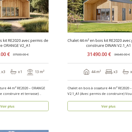
is kit RE2020 avec permis de
Chalet 44 m² en bois kit RE2020 avec
ire ORANGE V2_A1
construire DINAN V2.1_A1
.00 €
31490.00 €
37500.00 €
34640.00 €
x3
x1
13 m²
44 m²
x3
ature 44 m² RE2020 – ORANGE
Chalet en bois à ossature 44 m² RE2020 
V2_A1 (Avec permis de construire et terrasse) ..
V2.1_A1 (Avec p
Voir plus
Voir plus