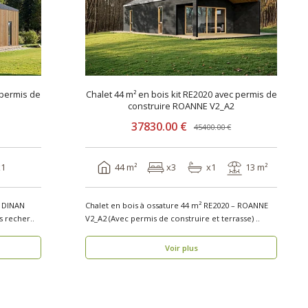
 permis de
Chalet 44 m² en bois kit RE2020 avec permis de
construire ROANNE V2_A2
37830.00 €
45400.00 €
x1
44 m²
x3
x1
13 m²
– DINAN
Chalet en bois à ossature 44 m² RE2020 – ROANNE
ermis de construire) Vous recher..
V2_A2 (Avec permis de construire et terrasse) ..
Voir plus