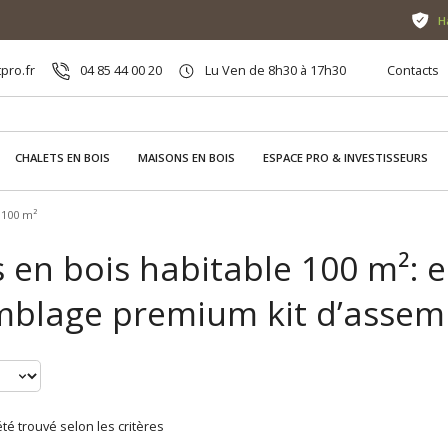
H
pro.fr
04 85 44 00 20
Lu Ven de 8h30 à 17h30
Contacts
CHALETS EN BOIS
MAISONS EN BOIS
ESPACE PRO & INVESTISSEURS
 100 m²
s en bois habitable 100 m²: 
mblage premium kit d’asse
té trouvé selon les critères