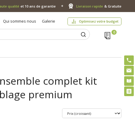
aute qualité
et 10 ans de garantie
Livraison rapide
& Gratuite
Qui sommes nous
Galerie
Optimisez votre budget
ensemble complet kit
mblage premium