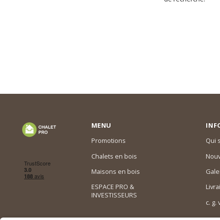
MENU
INF
Promotions
Qui
Chalets en bois
Nouv
Maisons en bois
Gale
ESPACE PRO &
Livra
INVESTISSEURS
c. g.