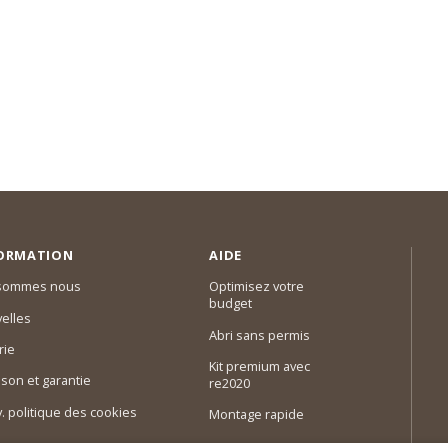
ORMATION
AIDE
 sommes nous
Optimisez votre
budget
elles
Abri sans permis
rie
Kit premium avec
ison et garantie
re2020
 v. politique des cookies
Montage rapide