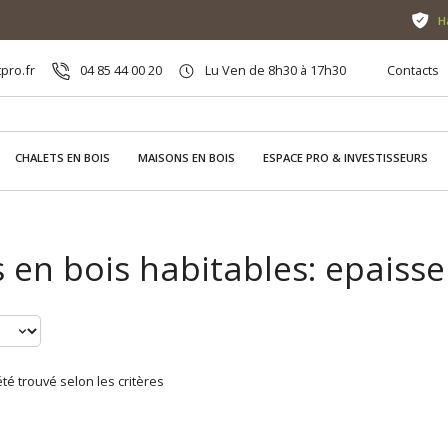
H
pro.fr
04 85 44 00 20
Lu Ven de 8h30 à 17h30
Contacts
CHALETS EN BOIS
MAISONS EN BOIS
ESPACE PRO & INVESTISSEURS
s en bois habitables: epais
té trouvé selon les critères