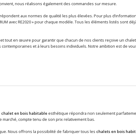
 convient, nous réalisons également des commandes sur mesure.
épondent aux normes de qualité les plus élevées. Pour plus d’informations 
MIUM avec RE2020 » pour chaque modèle. Tous les éléments listés sont déjà i
et tout en œuvre pour garantir que chacun de nos clients reçoive un chalet
contemporaines et à leurs besoins individuels. Notre ambition est de vous
n
chalet en bois habitable
esthétique répondra non seulement parfaitement
 marché, compte tenu de son prix relativement bas.
ue. Nous offrons la possibilité de fabriquer tous les
chalets en bois habi