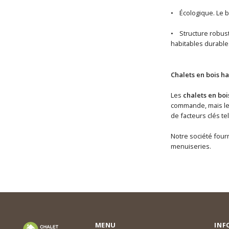
• Écologique. Le b
• Structure robuste
habitables durable
Chalets en bois ha
Les
chalets en boi
commande, mais les 
de facteurs clés te
Notre société fourn
menuiseries.
MENU
INF