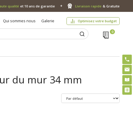
aute qualité
et 10 ans de garantie
Livraison rapide
& Gratuite
Qui sommes nous
Galerie
Optimisez votre budget
seur du mur 34 mm