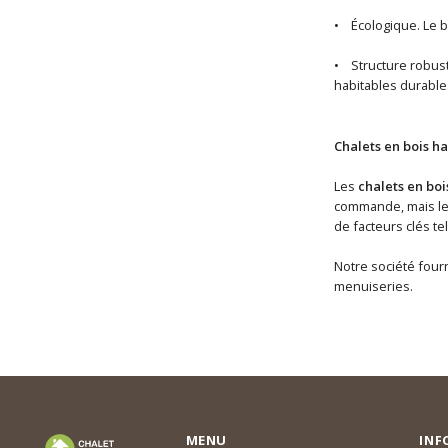
• Écologique. Le b
• Structure robuste
habitables durable
Chalets en bois ha
Les
chalets en boi
commande, mais les 
de facteurs clés te
Notre société fourn
menuiseries.
MENU
INF