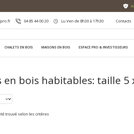
H
pro.fr
04 85 44 00 20
Lu Ven de 8h30 à 17h30
Contacts
CHALETS EN BOIS
MAISONS EN BOIS
ESPACE PRO & INVESTISSEURS
 en bois habitables: taille 5
té trouvé selon les critères