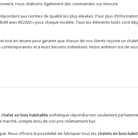
 convient, nous réalisons également des commandes sur mesure.
épondent aux normes de qualité les plus élevées. Pour plus d’informations 
MIUM avec RE2020 » pour chaque modèle. Tous les éléments listés sont déjà i
et tout en œuvre pour garantir que chacun de nos clients reçoive un chalet
contemporaines et à leurs besoins individuels. Notre ambition est de vous
n
chalet en bois habitable
esthétique répondra non seulement parfaitement
 marché, compte tenu de son prix relativement bas.
ue. Nous offrons la possibilité de fabriquer tous les
chalets en bois habi