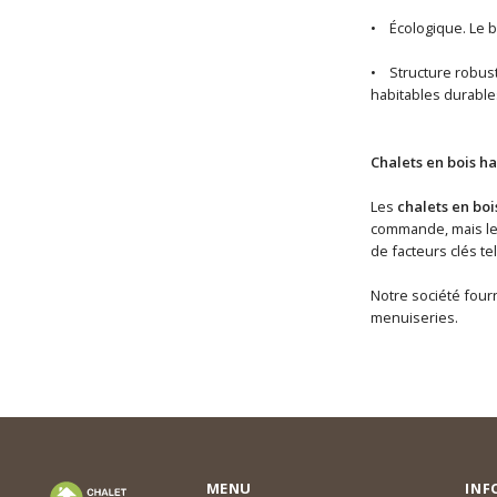
• Écologique. Le b
• Structure robuste
habitables durable
Chalets en bois ha
Les
chalets en boi
commande, mais les 
de facteurs clés te
Notre société fourn
menuiseries.
MENU
INF