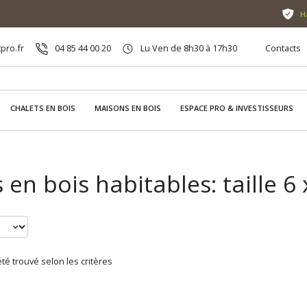
H
pro.fr
04 85 44 00 20
Lu Ven de 8h30 à 17h30
Contacts
CHALETS EN BOIS
MAISONS EN BOIS
ESPACE PRO & INVESTISSEURS
 en bois habitables: taille 6
té trouvé selon les critères