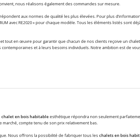
 convient, nous réalisons également des commandes sur mesure.
épondent aux normes de qualité les plus élevées. Pour plus d’informations 
MIUM avec RE2020 » pour chaque modèle. Tous les éléments listés sont déjà i
et tout en œuvre pour garantir que chacun de nos clients reçoive un chalet
contemporaines et à leurs besoins individuels. Notre ambition est de vous
n
chalet en bois habitable
esthétique répondra non seulement parfaitement
 marché, compte tenu de son prix relativement bas.
ue. Nous offrons la possibilité de fabriquer tous les
chalets en bois habi