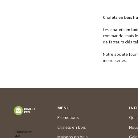
Chalets en bois ha
Les
chalets en boi
commande, mais les 
de facteurs clés te
Notre société fourn
menuiseries.
MENU
INF
Promotions
Qui
Chalets en bois
Nouv
Maisons en bois
Gale