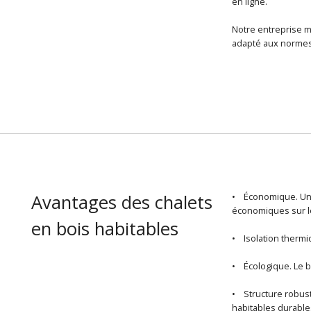
en ligne.
Notre entreprise m
adapté aux normes 
Avantages des chalets
• Économique. U
économiques sur le
en bois habitables
• Isolation thermiq
• Écologique. Le b
• Structure robuste
habitables durable