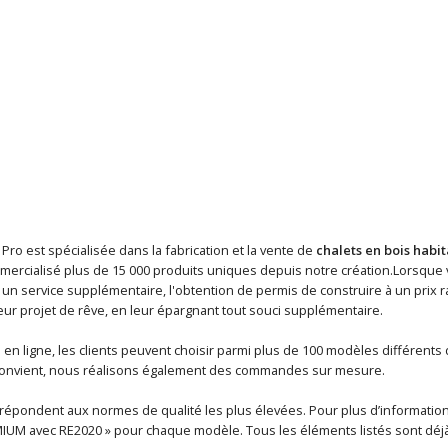
 Pro est spécialisée dans la fabrication et la vente de
chalets en bois habi
mercialisé plus de 15 000 produits uniques depuis notre création.Lorsque
n service supplémentaire, l'obtention de permis de construire à un prix ra
eur projet de rêve, en leur épargnant tout souci supplémentaire.
en ligne, les clients peuvent choisir parmi plus de 100 modèles différents
 convient, nous réalisons également des commandes sur mesure.
épondent aux normes de qualité les plus élevées. Pour plus d’informations 
MIUM avec RE2020 » pour chaque modèle. Tous les éléments listés sont déjà i