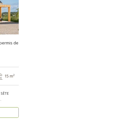
 permis de
15 m²
– SÈTE