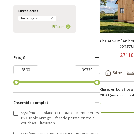
Filtres actifs
Taille: 6,9 x 7,3 m
Effacer
Chalet 54 m² en bo
constru
27110
Prix, €
54 m²
Chalet en bois à oss
Ensemble complet
Système d'isolation THERMO + menuiseries
PVC triple vitrage + façade peinte en trois
couches + livraison
Système d’isolation THERMO + menuiseries