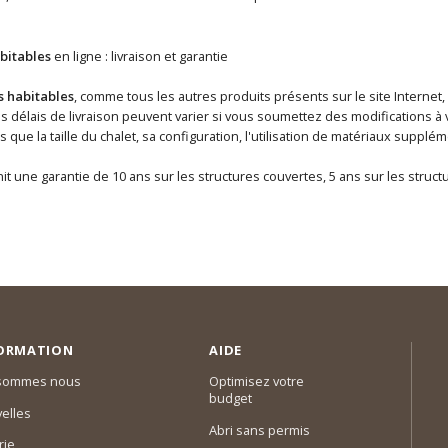
bitables
en ligne : livraison et garantie
s habitables
, comme tous les autres produits présents sur le site Internet,
délais de livraison peuvent varier si vous soumettez des modifications à v
ls que la taille du chalet, sa configuration, l'utilisation de matériaux supp
it une garantie de 10 ans sur les structures couvertes, 5 ans sur les struc
ORMATION
AIDE
 sommes nous
Optimisez votre
budget
elles
Abri sans permis
rie