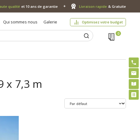
aute qualité
et 10 ans de garantie
Livraison rapide
& Gratuite
Qui sommes nous
Galerie
Optimisez votre budget
9 x 7,3 m