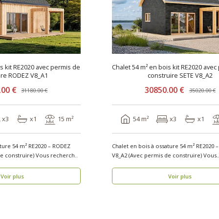
is kit RE2020 avec permis de
Chalet 54 m² en bois kit RE2020 avec
ire RODEZ V8_A1
construire SETE V8_A2
.00 €
30850.00 €
31180.00 €
35020.00 €
x3
x1
15 m²
54 m²
x3
x1
ature 54 m² RE2020 – RODEZ
Chalet en bois à ossature 54 m² RE2020 
V8_A1 (Avec permis de construire) Vous recherch..
V8_A2 (Avec permis de construire) Vous
recherche..
Voir plus
Voir plus