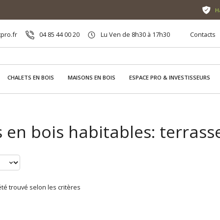
H
pro.fr
04 85 44 00 20
Lu Ven de 8h30 à 17h30
Contacts
CHALETS EN BOIS
MAISONS EN BOIS
ESPACE PRO & INVESTISSEURS
 en bois habitables: terras
té trouvé selon les critères