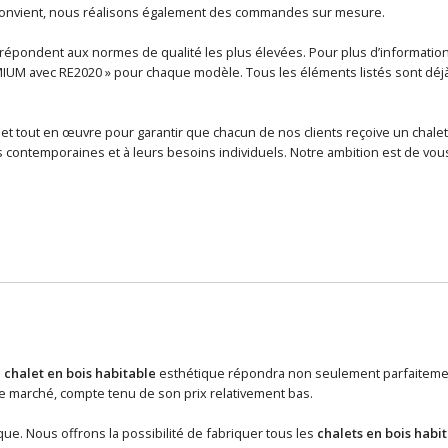
 convient, nous réalisons également des commandes sur mesure.
épondent aux normes de qualité les plus élevées. Pour plus d’informations 
MIUM avec RE2020 » pour chaque modèle. Tous les éléments listés sont déjà i
et tout en œuvre pour garantir que chacun de nos clients reçoive un chalet
contemporaines et à leurs besoins individuels. Notre ambition est de vous
n
chalet en bois habitable
esthétique répondra non seulement parfaitement
 marché, compte tenu de son prix relativement bas.
ue. Nous offrons la possibilité de fabriquer tous les
chalets en bois habi