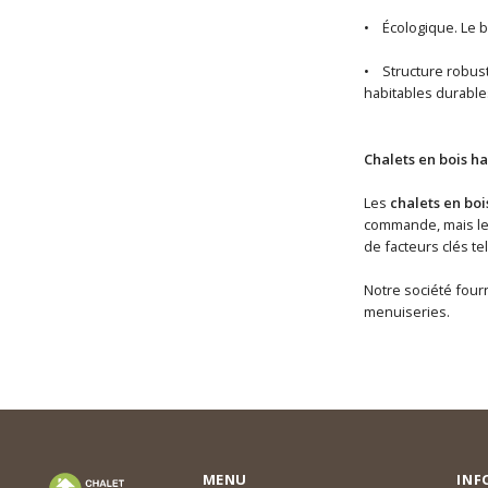
• Écologique. Le b
• Structure robuste
habitables durable
Chalets en bois ha
Les
chalets en boi
commande, mais les 
de facteurs clés te
Notre société fourn
menuiseries.
MENU
INF