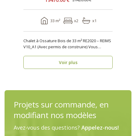
19470.00 €
21420.00 €
33 m²
x2
x1
Chalet à Ossature Bois de 33 m² RE2020 – REIMS
V10_A1 (Avec permis de construire) Vous
cherche..
Voir plus
Projets sur commande, en
modifiant nos modèles
Avez-vous des questions?
Appelez-nous!