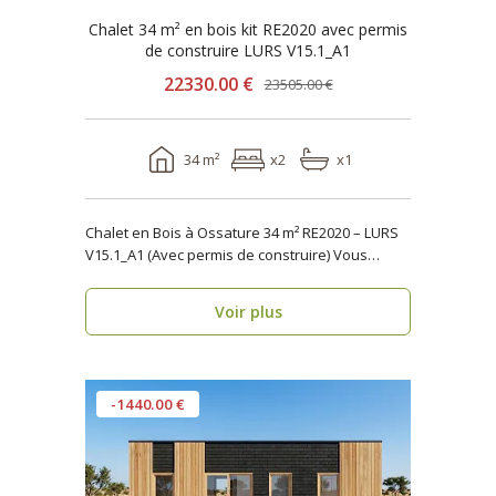
Chalet 34 m² en bois kit RE2020 avec permis
de construire LURS V15.1_A1
22330.00 €
23505.00 €
34 m²
x2
x1
Chalet en Bois à Ossature 34 m² RE2020 – LURS
V15.1_A1 (Avec permis de construire) Vous
recher..
Voir plus
-1440.00 €