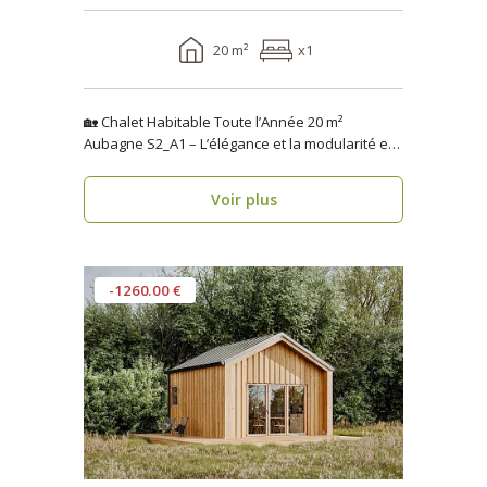
20 m²
x1
🏡 Chalet Habitable Toute l’Année 20 m²
Aubagne S2_A1 – L’élégance et la modularité en
seulement 1 se..
Voir plus
-1260.00 €