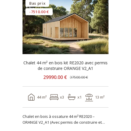
Bas prix
-7510.00 €
Chalet 44 m² en bois kit RE2020 avec permis
de construire ORANGE V2_A1
29990.00 €
37500.00 €
44 m²
x3
x1
13 m²
Chalet en bois à ossature 44 m² RE2020 –
ORANGE V2_A1 (Avec permis de construire et
terrasse) ..