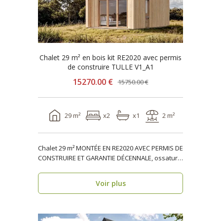
Chalet 29 m² en bois kit RE2020 avec permis
de construire TULLE V1_A1
15270.00 €
15750.00 €
29 m²
x2
x1
2 m²
Chalet 29 m² MONTÉE EN RE2020 AVEC PERMIS DE
CONSTRUIRE ET GARANTIE DÉCENNALE, ossature
bois TULLE V..
Voir plus