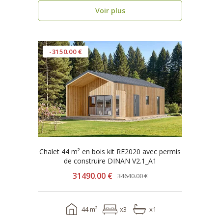
Voir plus
-3150.00 €
Chalet 44 m² en bois kit RE2020 avec permis
de construire DINAN V2.1_A1
31490.00 €
34640.00 €
44 m²
x3
x1