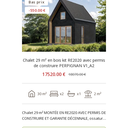
Bas prix
-550.00 €
Chalet 29 m² en bois kit RE2020 avec permis
de construire PERPIGNAN V1_A2
17520.00 €
18070.00 €
30 m²
x2
x1
2 m²
Chalet 29 m² MONTÉE EN RE2020 AVEC PERMIS DE
CONSTRUIRE ET GARANTIE DÉCENNALE, ossature
bois PERPIGN..