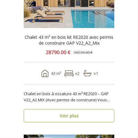
Chalet 43 m² en bois kit RE2020 avec permis
de construire GAP V22_A2_Mix
28790.00 €
30230.00 €
43 m²
x2
x1
Chalet en bois à ossature 43 m² RE2020 – GAP
V22_A2 MIX (Avec permis de construire) Vous
reche..
Voir plus