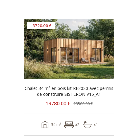
-3720.00 €
Chalet 34 m² en bois kit RE2020 avec permis
de construire SISTERON V15_A1
19780.00 €
23500.00 €
34 m²
x2
x1