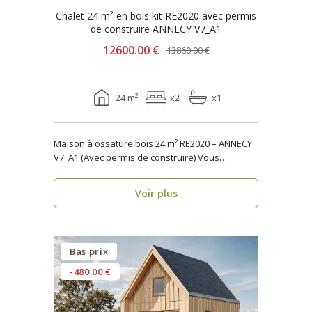
Chalet 24 m² en bois kit RE2020 avec permis
de construire ANNECY V7_A1
12600.00 €
13860.00 €
24 m²
x2
x1
Maison à ossature bois 24 m² RE2020 – ANNECY
V7_A1 (Avec permis de construire) Vous
cherchez u..
Voir plus
Bas prix
-480.00 €