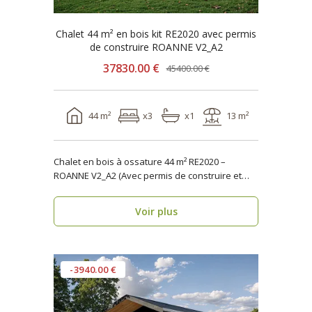
Chalet 44 m² en bois kit RE2020 avec permis
de construire ROANNE V2_A2
37830.00 €
45400.00 €
44 m²
x3
x1
13 m²
Chalet en bois à ossature 44 m² RE2020 –
ROANNE V2_A2 (Avec permis de construire et
terrasse) ..
Voir plus
-3940.00 €