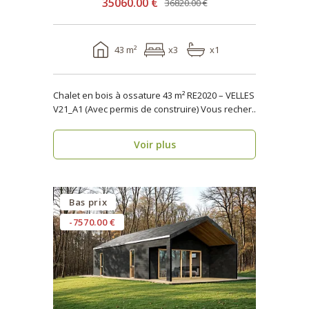
35060.00 €
36820.00 €
43 m²
x3
x1
Chalet en bois à ossature 43 m² RE2020 – VELLES
V21_A1 (Avec permis de construire) Vous recher..
Voir plus
Bas prix
-7570.00 €