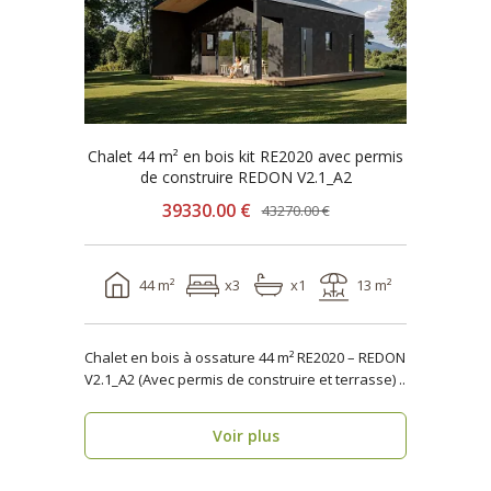
Chalet 44 m² en bois kit RE2020 avec permis
de construire REDON V2.1_A2
39330.00 €
43270.00 €
44 m²
x3
x1
13 m²
Chalet en bois à ossature 44 m² RE2020 – REDON
V2.1_A2 (Avec permis de construire et terrasse) ..
Voir plus