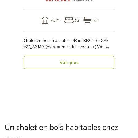
43 m²
x2
x1
Chalet en bois à ossature 43 m² RE2020 – GAP
V22_A2 MIX (Avec permis de construire) Vous
reche..
Voir plus
Un chalet en bois habitables chez