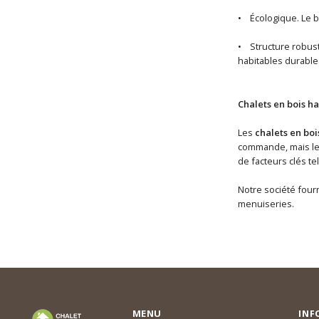
• Écologique. Le b
• Structure robuste
habitables durable
Chalets en bois ha
Les
chalets en boi
commande, mais les 
de facteurs clés te
Notre société fourn
menuiseries.
MENU
INF