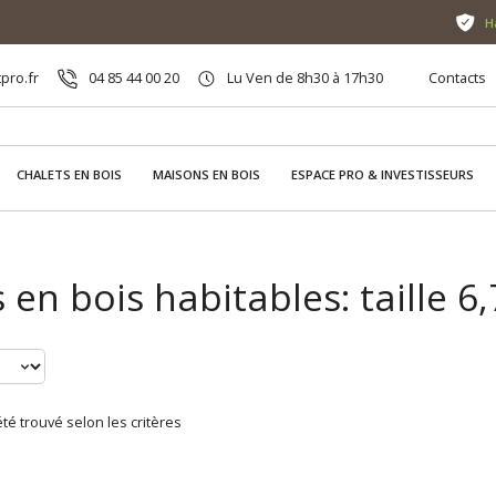
H
pro.fr
04 85 44 00 20
Lu Ven de 8h30 à 17h30
Contacts
CHALETS EN BOIS
MAISONS EN BOIS
ESPACE PRO & INVESTISSEURS
 en bois habitables: taille 6,
té trouvé selon les critères