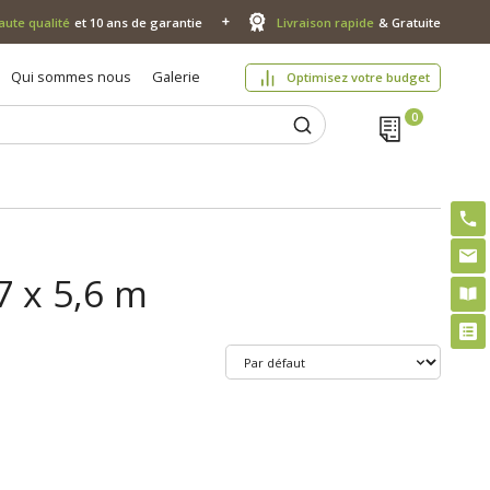
aute qualité
et 10 ans de garantie
Livraison rapide
& Gratuite
Qui sommes nous
Galerie
Optimisez votre budget
7 x 5,6 m