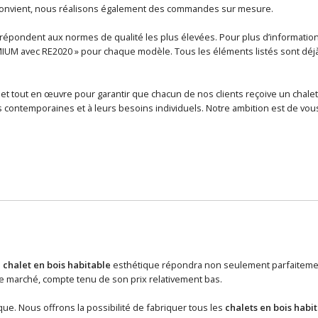
 convient, nous réalisons également des commandes sur mesure.
épondent aux normes de qualité les plus élevées. Pour plus d’informations 
MIUM avec RE2020 » pour chaque modèle. Tous les éléments listés sont déjà i
et tout en œuvre pour garantir que chacun de nos clients reçoive un chalet
contemporaines et à leurs besoins individuels. Notre ambition est de vous
n
chalet en bois habitable
esthétique répondra non seulement parfaitement
 marché, compte tenu de son prix relativement bas.
ue. Nous offrons la possibilité de fabriquer tous les
chalets en bois habi