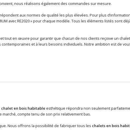
 convient, nous réalisons également des commandes sur mesure.
épondent aux normes de qualité les plus élevées. Pour plus d’informations 
MIUM avec RE2020 » pour chaque modèle. Tous les éléments listés sont déjà i
et tout en œuvre pour garantir que chacun de nos clients reçoive un chalet
contemporaines et à leurs besoins individuels. Notre ambition est de vous
n
chalet en bois habitable
esthétique répondra non seulement parfaitement
 marché, compte tenu de son prix relativement bas.
ue. Nous offrons la possibilité de fabriquer tous les
chalets en bois habi