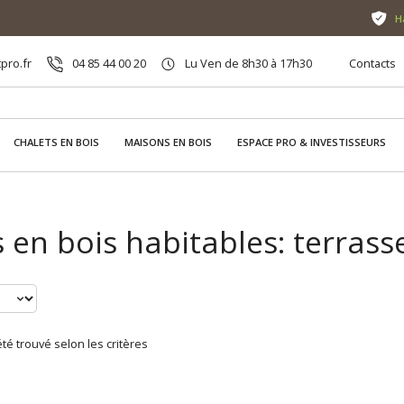
H
pro.fr
04 85 44 00 20
Lu Ven de 8h30 à 17h30
Contacts
CHALETS EN BOIS
MAISONS EN BOIS
ESPACE PRO & INVESTISSEURS
 en bois habitables: terras
té trouvé selon les critères