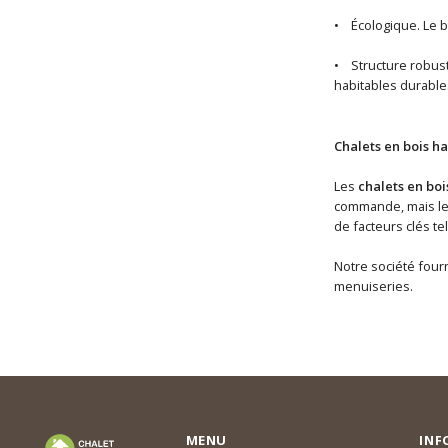
• Écologique. Le b
• Structure robuste
habitables durable
Chalets en bois ha
Les
chalets en boi
commande, mais les 
de facteurs clés te
Notre société fourn
menuiseries.
MENU
INF