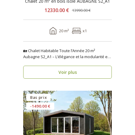
Chalet 20 m² en bois isolé AUBAGNE S2_A1
12330.00 €
13990.00 €
20 m²
x1
🏡 Chalet Habitable Toute l’Année 20 m²
Aubagne S2_A1 – L’élégance et la modularité en
seulement 1 se..
Voir plus
Bas prix
-1490.00 €