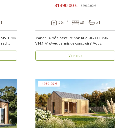
31390.00 €
32960.00 €
x1
56 m²
x3
x1
 – SISTERON
Maison 56 m² à ossature bois RE2020 – COLMAR
 de construire) Vous rech..
V14.1_A1 (Avec permis de construire) Vous
recherchez..
Voir plus
-1950.00 €