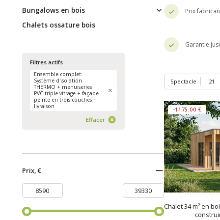
Bungalows en bois
Prix fabrica
Chalets ossature bois
Garantie jus
Filtres actifs
Ensemble complet:
Système d'isolation
Spectacle
THERMO + menuiseries
PVC triple vitrage + façade
peinte en trois couches +
livraison
-1175.00 €
Effacer
Prix, €
Chalet 34 m² en bo
construi