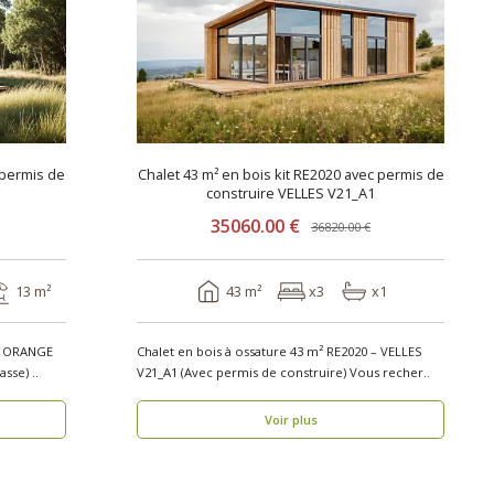
 permis de
Chalet 43 m² en bois kit RE2020 avec permis de
construire VELLES V21_A1
35060.00 €
36820.00 €
13 m²
43 m²
x3
x1
 – ORANGE
Chalet en bois à ossature 43 m² RE2020 – VELLES
V2_A1 (Avec permis de construire et terrasse) ..
V21_A1 (Avec permis de construire) Vous recher..
Voir plus