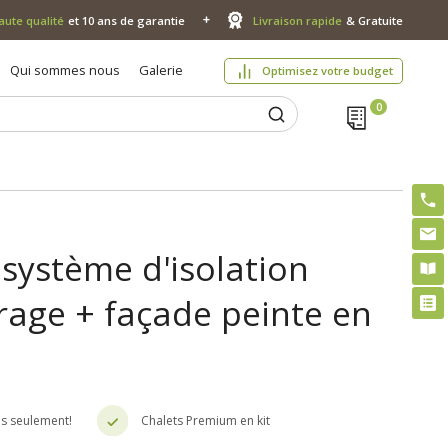
aute qualité
et 10 ans de garantie
Livraison rapide
& Gratuite
Qui sommes nous
Galerie
Optimisez votre budget
système d'isolation
trage + façade peinte en
es seulement!
Chalets Premium en kit