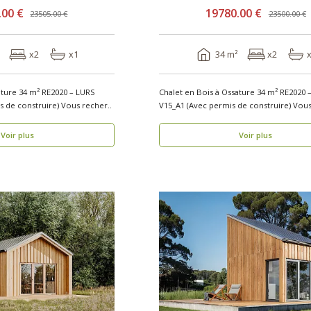
.00 €
19780.00 €
23505.00 €
23500.00 €
x2
x1
34 m²
x2
ature 34 m² RE2020 – LURS
Chalet en Bois à Ossature 34 m² RE2020
V15.1_A1 (Avec permis de construire) Vous recher..
V15_A1 (Avec permis
Voir plus
Voir plus