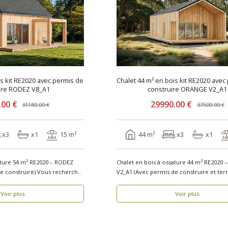
is kit RE2020 avec permis de
Chalet 44 m² en bois kit RE2020 avec
ire RODEZ V8_A1
construire ORANGE V2_A1
.00 €
29990.00 €
31180.00 €
37500.00 €
x3
x1
15 m²
44 m²
x3
x1
ature 54 m² RE2020 – RODEZ
Chalet en bois à ossature 44 m² RE2020
V8_A1 (Avec permis de construire) Vous recherch..
Voir plus
Voir plus