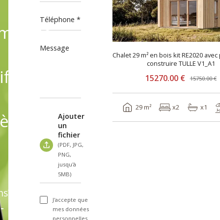
Téléphone
mande,
Message
Chalet 29 m² en bois kit RE2020 avec
construire TULLE V1_A1
fiant
15270.00 €
15750.00 €
29 m²
x2
x1
èles
Ajouter
un
fichier
(PDF, JPG,
PNG,
jusqu'à
5MB)
ns?
J'accepte que
-
mes données
personnelles