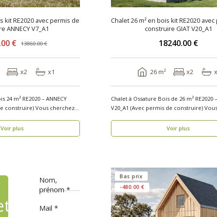
is kit RE2020 avec permis de
Chalet 26 m² en bois kit RE2020 avec
ire ANNECY V7_A1
construire GIAT V20_A1
.00 €
18240.00 €
13860.00 €
x2
x1
26 m²
x2
ois 24 m² RE2020 – ANNECY
Chalet à Ossature Bois de 26 m² RE2020 
uire) Vous cherchez
V20_A1 (Avec permis de construire) Vous
cherchez..
Voir plus
Voir plus
Bas prix
Nom,
-480.00 €
prénom
ets
Mail