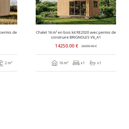
 permis de
Chalet 16 m² en bois kit RE2020 avec permis de
construire BRIGNOLES V6_A1
14250.00 €
26000.00 €
2 m²
16 m²
x1
x1