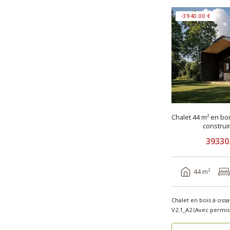
-3940.00 €
Chalet 44 m² en bo
construi
39330
44 m²
Chalet en bois à oss