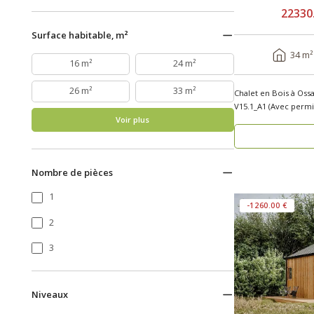
22330
Surface habitable, m²
34 m²
16 m²
24 m²
26 m²
33 m²
Chalet en Bois à Oss
Voir plus
Nombre de pièces
1
-1260.00 €
2
3
Niveaux