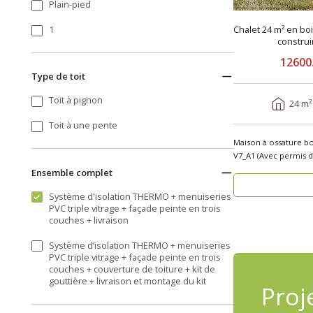
Plain-pied
Chalet 24 m² en bo
1
constru
12600
Type de toit
Toit à pignon
24 m²
Toit à une pente
Maison à ossature b
V7_A1 (Avec permis de constr
u..
Ensemble complet
Système d'isolation THERMO + menuiseries
PVC triple vitrage + façade peinte en trois
couches + livraison
Système d’isolation THERMO + menuiseries
PVC triple vitrage + façade peinte en trois
couches + couverture de toiture + kit de
gouttière + livraison et montage du kit
Proj