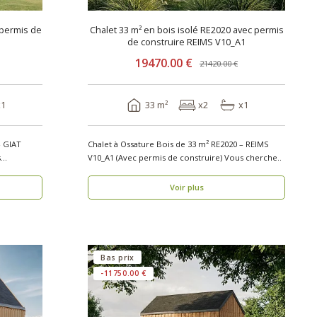
 permis de
Chalet 33 m² en bois isolé RE2020 avec permis
de construire REIMS V10_A1
19470.00 €
21420.00 €
x1
33 m²
x2
x1
– GIAT
Chalet à Ossature Bois de 33 m² RE2020 – REIMS
V10_A1 (Avec permis de construire) Vous cherche..
Voir plus
Bas prix
-11750.00 €