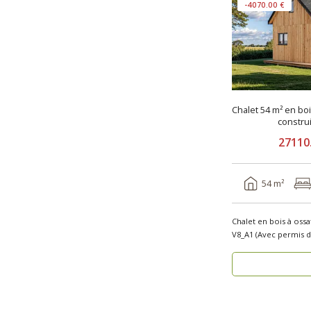
-4070.00 €
Chalet 54 m² en bo
constru
27110
54 m²
Chalet en bois à oss