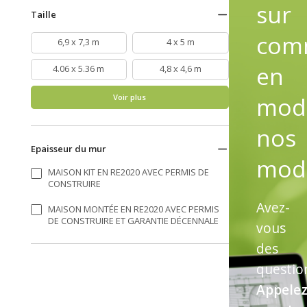
sur
Taille
com
6,9 x 7,3 m
4 x 5 m
en
4.06 x 5.36 m
4,8 x 4,6 m
modi
Voir plus
nos
Epaisseur du mur
mod
MAISON KIT EN RE2020 AVEC PERMIS DE
CONSTRUIRE
Avez-
MAISON MONTÉE EN RE2020 AVEC PERMIS
DE CONSTRUIRE ET GARANTIE DÉCENNALE
vous
des
questio
Appelez