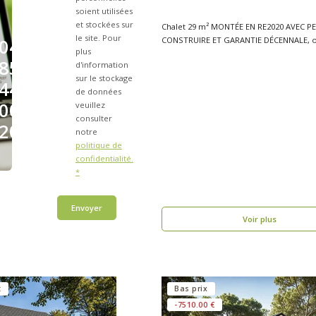
soient utilisées
et stockées sur
Chalet 29 m² MONTÉE EN RE2020 AVEC P
le site. Pour
CONSTRUIRE ET GARANTIE DÉCENNALE, o
04
plus
bois TULLE V..
85
d'information
sur le stockage
44
de données
00
veuillez
consulter
20
notre
politique de
confidentialité.
*
Envoyer
Voir plus
t
Bas prix
-7510.00 €