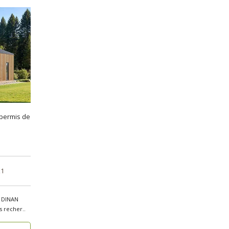
 permis de
x1
– DINAN
ermis de construire) Vous recher..