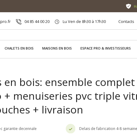
H
pro.fr
04 85 44 00 20
Lu Ven de 8h30 à 17h30
Contacts
CHALETS EN BOIS
MAISONS EN BOIS
ESPACE PRO & INVESTISSEURS
s en bois: ensemble complet 
+ menuiseries pvc triple vi
ouches + livraison
c garantie decennale
Delais de fabrication 4-8 semain