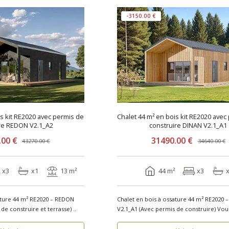
-3150.00 €
is kit RE2020 avec permis de
Chalet 44 m² en bois kit RE2020 avec
re REDON V2.1_A2
construire DINAN V2.1_A1
.00 €
31490.00 €
43270.00 €
34640.00 €
x3
x1
13 m²
44 m²
x3
ature 44 m² RE2020 – REDON
Chalet en bois à ossature 44 m² RE2020 
V2.1_A2 (Avec permis de construire et terrasse) ..
V2.1_A1 (Avec p