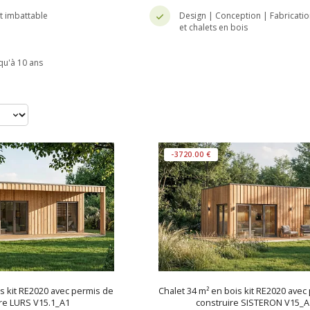
nt imbattable
Design | Conception | Fabricatio
et chalets en bois
qu'à 10 ans
-3720.00 €
is kit RE2020 avec permis de
Chalet 34 m² en bois kit RE2020 avec
re LURS V15.1_A1
construire SISTERON V15_A