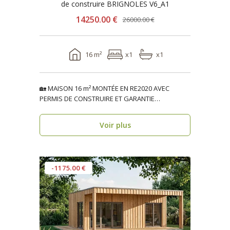
de construire BRIGNOLES V6_A1
14250.00 €
26000.00 €
16 m²
x1
x1
🏡 MAISON 16 m² MONTÉE EN RE2020 AVEC
PERMIS DE CONSTRUIRE ET GARANTIE
DÉCENNALE, ossature bois BRIG..
Voir plus
-1175.00 €