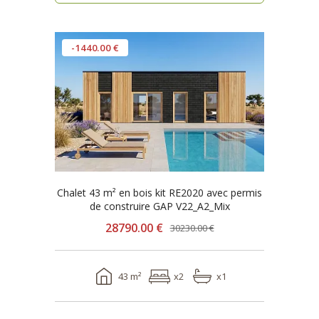
-1440.00 €
Chalet 43 m² en bois kit RE2020 avec permis
de construire GAP V22_A2_Mix
28790.00 €
30230.00 €
43 m²
x2
x1