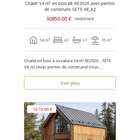
Chalet 54 m² en bois kit RE2020 avec permis
de construire SETE V8_A2
30850.00 €
35020.00 €
54 m²
x3
x1
15 m²
Chalet en bois à ossature 54 m² RE2020 – SÈTE
V8_A2 (Avec permis de construire) Vous
recherche..
Voir plus
-1570.00 €