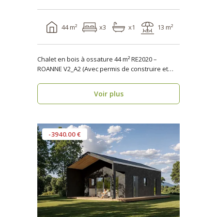
44 m²
x3
x1
13 m²
Chalet en bois à ossature 44 m² RE2020 –
ROANNE V2_A2 (Avec permis de construire et
terrasse) ..
Voir plus
-3940.00 €