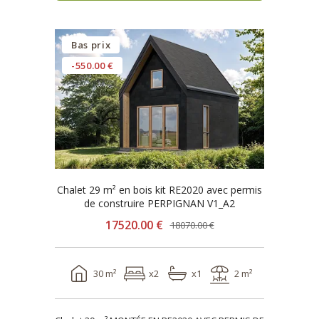
Bas prix
-550.00 €
Chalet 29 m² en bois kit RE2020 avec permis
de construire PERPIGNAN V1_A2
17520.00 €
18070.00 €
30 m²
x2
x1
2 m²