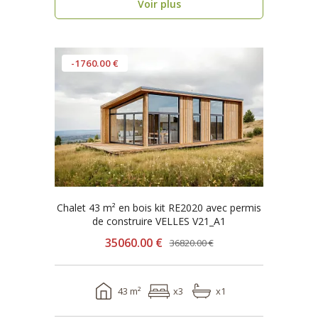
Voir plus
-1760.00 €
Chalet 43 m² en bois kit RE2020 avec permis
de construire VELLES V21_A1
35060.00 €
36820.00 €
43 m²
x3
x1