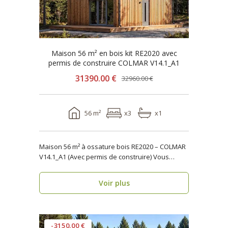
Maison 56 m² en bois kit RE2020 avec
permis de construire COLMAR V14.1_A1
31390.00 €
32960.00 €
56 m²
x3
x1
Maison 56 m² à ossature bois RE2020 – COLMAR
V14.1_A1 (Avec permis de construire) Vous
recherchez..
Voir plus
-3150.00 €