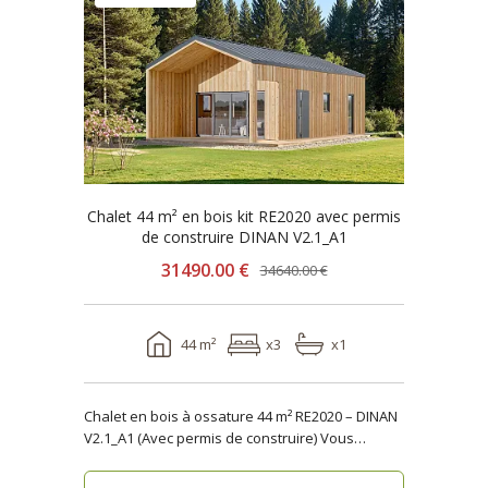
Chalet 44 m² en bois kit RE2020 avec permis
de construire DINAN V2.1_A1
31490.00 €
34640.00 €
44 m²
x3
x1
Chalet en bois à ossature 44 m² RE2020 – DINAN
V2.1_A1 (Avec permis de construire) Vous
recher..