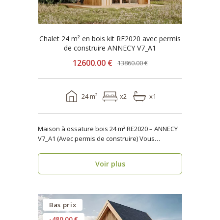
Chalet 24 m² en bois kit RE2020 avec permis
de construire ANNECY V7_A1
12600.00 €
13860.00 €
24 m²
x2
x1
Maison à ossature bois 24 m² RE2020 – ANNECY
V7_A1 (Avec permis de construire) Vous
cherchez u..
Voir plus
Bas prix
-480.00 €