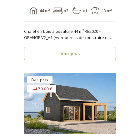
44 m²
x3
x1
13 m²
Chalet en bois à ossature 44 m² RE2020 –
ORANGE V2_A1 (Avec permis de construire et
terrasse) ..
Voir plus
Bas prix
-4170.00 €