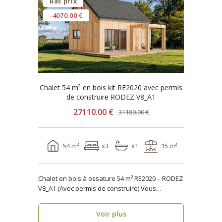
Bas prix
-4070.00 €
Chalet 54 m² en bois kit RE2020 avec permis
de construire RODEZ V8_A1
27110.00 €
31180.00 €
54 m²
x3
x1
15 m²
Chalet en bois à ossature 54 m² RE2020 – RODEZ
V8_A1 (Avec permis de construire) Vous
recherch..
Voir plus