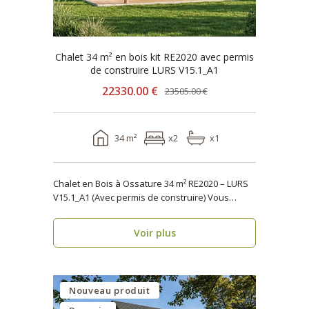
Chalet 34 m² en bois kit RE2020 avec permis
de construire LURS V15.1_A1
22330.00 €
23505.00 €
34 m²
x2
x1
Chalet en Bois à Ossature 34 m² RE2020 – LURS
V15.1_A1 (Avec permis de construire) Vous
recher..
Voir plus
Nouveau produit