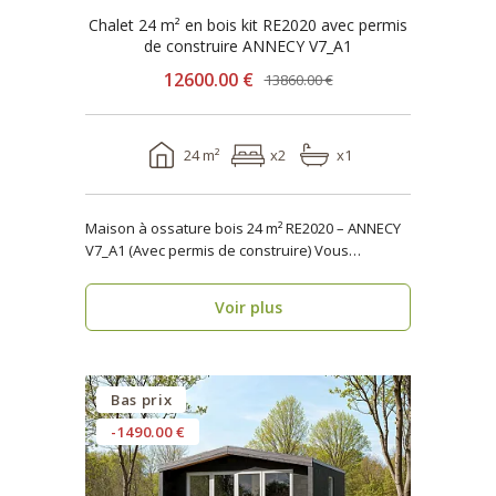
Chalet 24 m² en bois kit RE2020 avec permis
de construire ANNECY V7_A1
12600.00 €
13860.00 €
24 m²
x2
x1
Maison à ossature bois 24 m² RE2020 – ANNECY
V7_A1 (Avec permis de construire) Vous
cherchez u..
Voir plus
Bas prix
-1490.00 €