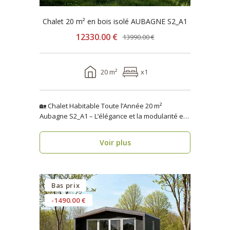
Chalet 20 m² en bois isolé AUBAGNE S2_A1
12330.00 €
13990.00 €
20 m²
x1
🏡 Chalet Habitable Toute l’Année 20 m²
Aubagne S2_A1 – L’élégance et la modularité en
seulement 1 se..
Voir plus
Bas prix
-1490.00 €