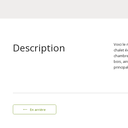
Description
Voici le
chalet é
chambres
bois, ai
principa
En arrière