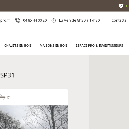
H
pro.fr
04 85 44 00 20
Lu Ven de 8h30 à 17h30
Contacts
CHALETS EN BOIS
MAISONS EN BOIS
ESPACE PRO & INVESTISSEURS
VSP31
x1