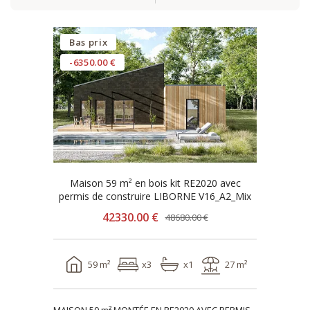
Bas prix
-6350.00 €
Maison 59 m² en bois kit RE2020 avec
permis de construire LIBORNE V16_A2_Mix
42330.00 €
48680.00 €
59 m²
x3
x1
27 m²