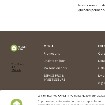
Nous visons constam
qui nous permet de 
MENU
INF
Promotions
Qui
Chalets en bois
Nouv
Maisons en bois
Gale
ESPACE PRO &
Livra
INVESTISSEURS
c. g.
Le site internet
CHALETPRO
utilise quatre principaux
En poursuivant votre navigation, vous acceptez les cookie