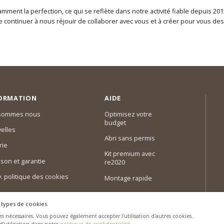
ment la perfection, ce qui se reflète dans notre activité fiable depuis 201
continuer à nous réjouir de collaborer avec vous et à créer pour vous des 
ORMATION
AIDE
 sommes nous
Optimisez votre
budget
elles
Abri sans permis
rie
Kit premium avec
ison et garantie
re2020
 v. politique des cookies
Montage rapide
 types de cookies.
s nécessaires. Vous pouvez également accepter l'utilisation d'autres cookies.