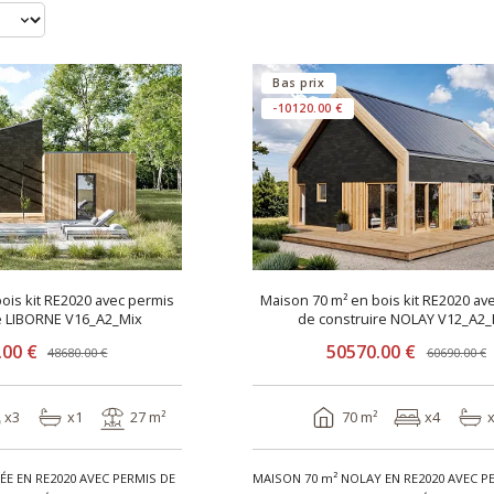
Bas prix
-10120.00 €
ois kit RE2020 avec permis
Maison 70 m² en bois kit RE2020 av
e LIBORNE V16_A2_Mix
de construire NOLAY V12_A2_
.00 €
50570.00 €
48680.00 €
60690.00 €
x3
x1
27 m²
70 m²
x4
E EN RE2020 AVEC PERMIS DE
MAISON 70 m² NOLAY EN RE2020 AVEC P