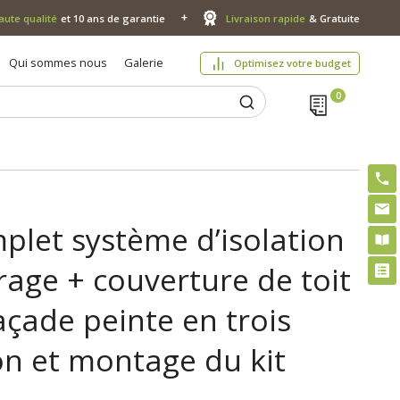
aute qualité
et 10 ans de garantie
Livraison rapide
& Gratuite
Qui sommes nous
Galerie
Optimisez votre budget
let système d’isolation
rage + couverture de toit
çade peinte en trois
son et montage du kit