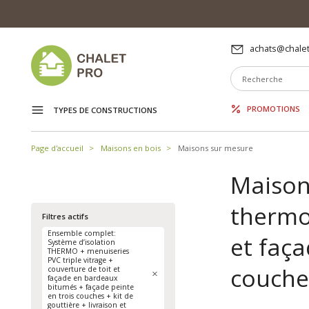
achats@chalet
PROMOTIONS
TYPES DE CONSTRUCTIONS
Page d'accueil
Maisons en bois
Maisons sur mesure
Maison
thermo 
Filtres actifs
Ensemble complet:
et faç
Système d’isolation
THERMO + menuiseries
PVC triple vitrage +
couches
couverture de toit et
façade en bardeaux
bitumés + façade peinte
en trois couches + kit de
gouttière + livraison et