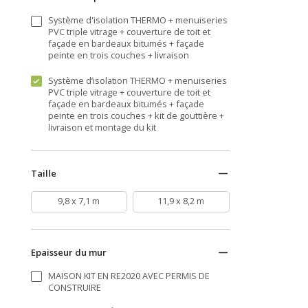
Système d'isolation THERMO + menuiseries
PVC triple vitrage + couverture de toit et
façade en bardeaux bitumés + façade
peinte en trois couches + livraison
Système d’isolation THERMO + menuiseries
PVC triple vitrage + couverture de toit et
façade en bardeaux bitumés + façade
peinte en trois couches + kit de gouttière +
livraison et montage du kit
Taille
9,8 x 7,1 m
11,9 x 8,2 m
Epaisseur du mur
MAISON KIT EN RE2020 AVEC PERMIS DE
CONSTRUIRE