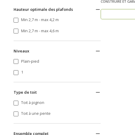
CONSTRUIRE ET GARA
bois, réside..
Hauteur optimale des plafonds
Min 2,7 m - max 4,2 m
Min 2,7 m - max 4,6 m
Niveaux
Plain-pied
1
Type de toit
Toit à pignon
Toit à une pente
Ensemble complet