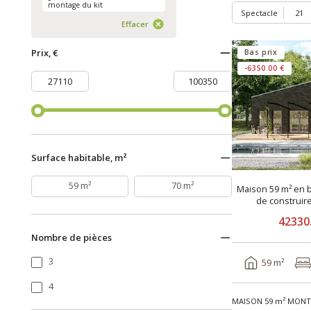
montage du kit
Spectacle
Effacer
Prix, €
Bas prix
-6350.00 €
Surface habitable, m²
59 m²
70 m²
Maison 59 m² en b
de construir
42330
Nombre de pièces
3
59 m²
4
MAISON 59 m² MONTÉ