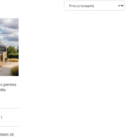
ec permis
Mix
x1
ERMIS DE