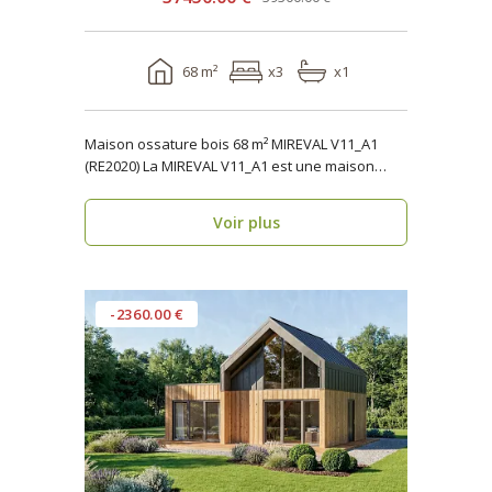
68 m²
x3
x1
Maison ossature bois 68 m² MIREVAL V11_A1
(RE2020) La MIREVAL V11_A1 est une maison
ossature b..
Voir plus
-2360.00 €