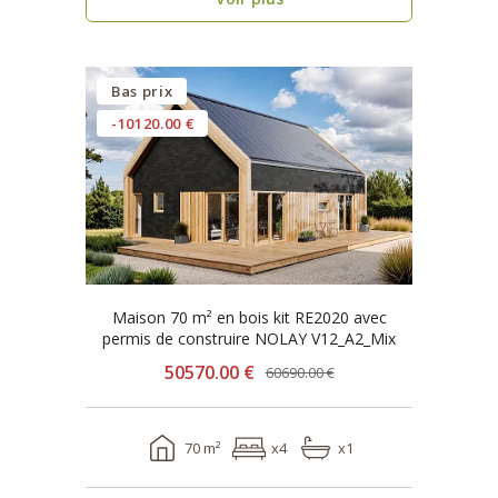
Bas prix
-10120.00 €
Maison 70 m² en bois kit RE2020 avec
permis de construire NOLAY V12_A2_Mix
50570.00 €
60690.00 €
70 m²
x4
x1