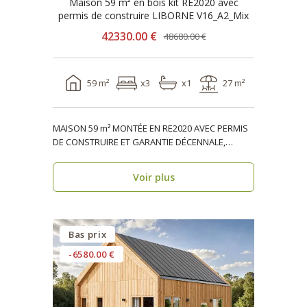
Maison 59 m² en bois kit RE2020 avec
permis de construire LIBORNE V16_A2_Mix
42330.00 €
48680.00 €
59 m²
x3
x1
27 m²
MAISON 59 m² MONTÉE EN RE2020 AVEC PERMIS
DE CONSTRUIRE ET GARANTIE DÉCENNALE,
ossature bois, réside..
Voir plus
Bas prix
-6580.00 €