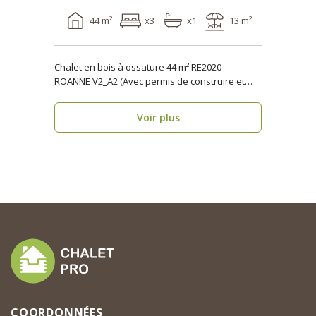
44 m²
x3
x1
13 m²
Chalet en bois à ossature 44 m² RE2020 –
ROANNE V2_A2 (Avec permis de construire et
terrasse) ..
Voir plus
COORDONNÉES