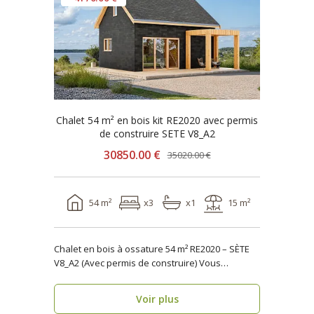
Chalet 54 m² en bois kit RE2020 avec permis
de construire SETE V8_A2
30850.00 €
35020.00 €
54 m²
x3
x1
15 m²
Chalet en bois à ossature 54 m² RE2020 – SÈTE
V8_A2 (Avec permis de construire) Vous
recherche..
Voir plus