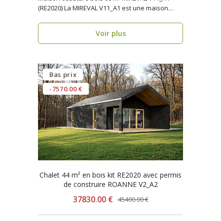
(RE2020) La MIREVAL V11_A1 est une maison
ossature b..
Voir plus
Bas prix
-7570.00 €
Chalet 44 m² en bois kit RE2020 avec permis
de construire ROANNE V2_A2
37830.00 €
45400.00 €