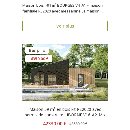
Maison bois ~91 m² BOURGES V4_A1 – maison
familiale RE2020 avec mezzanine La maison
bois BOURG..
Voir plus
Bas prix
-6350.00 €
Maison 59 m² en bois kit RE2020 avec
permis de construire LIBORNE V16_A2_Mix
42330.00 €
48680.00 €