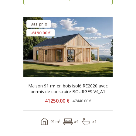
Bas prix
-6190.00 €
Maison 91 m² en bois isolé RE2020 avec
permis de construire BOURGES V4_A1
41250.00 €
47440.00 €
91 m²
x4
x1