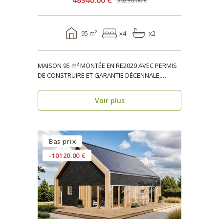
48940.00 €
56290.00 €
95 m²
x4
x2
MAISON 95 m² MONTÉE EN RE2020 AVEC PERMIS
DE CONSTRUIRE ET GARANTIE DÉCENNALE,
ossature bois, réside..
Voir plus
Bas prix
-10120.00 €