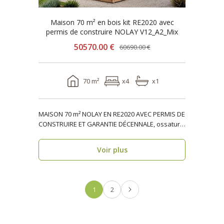
Maison 70 m² en bois kit RE2020 avec
permis de construire NOLAY V12_A2_Mix
50570.00 €
60690.00 €
70 m²
x4
x1
MAISON 70 m² NOLAY EN RE2020 AVEC PERMIS DE
CONSTRUIRE ET GARANTIE DÉCENNALE, ossature
bois, résiden..
Voir plus
1
2