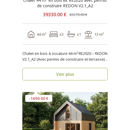
Chalet 44 m² en bois kit RE2020 avec permis
de construire REDON V2.1_A2
39330.00 €
43270.00 €
44 m²
x3
x1
13 m²
Chalet en bois à ossature 44 m² RE2020 – REDON
V2.1_A2 (Avec permis de construire et terrasse) ..
Voir plus
-1690.00 €