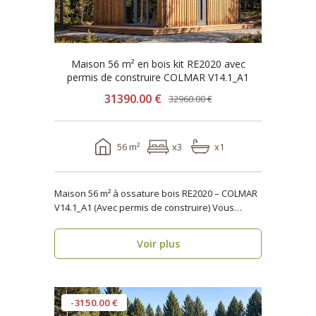
Maison 56 m² en bois kit RE2020 avec
permis de construire COLMAR V14.1_A1
31390.00 €
32960.00 €
56 m²
x3
x1
Maison 56 m² à ossature bois RE2020 – COLMAR
V14.1_A1 (Avec permis de construire) Vous
recherchez..
Voir plus
-3150.00 €