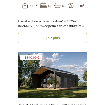
44 m²
x3
x1
13 m²
Chalet en bois à ossature 44 m² RE2020 –
ROANNE V2_A2 (Avec permis de construire et
terrasse) ..
Voir plus
-3940.00 €