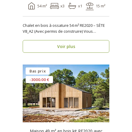
54 m²
x3
x1
15 m²
Chalet en bois à ossature 54 m² RE2020 – SÈTE
V8_A2 (Avec permis de construire) Vous
recherche..
Voir plus
Bas prix
-3000.00 €
Maison 49 m² en bois kit RE2020 avec