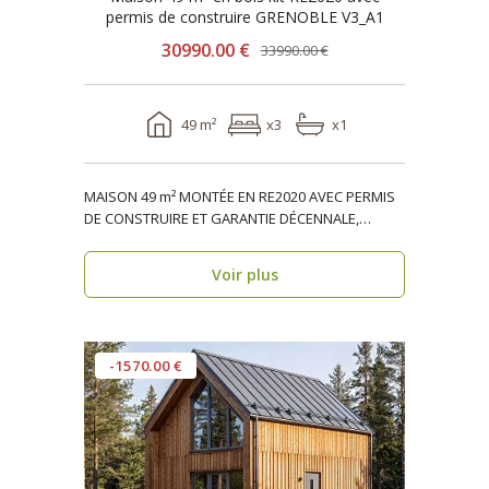
permis de construire GRENOBLE V3_A1
30990.00 €
33990.00 €
49 m²
x3
x1
MAISON 49 m² MONTÉE EN RE2020 AVEC PERMIS
DE CONSTRUIRE ET GARANTIE DÉCENNALE,
ossature bois, réside..
Voir plus
-1570.00 €