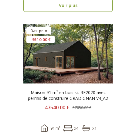
Voir plus
Bas prix
-9510.00 €
Maison 91 m² en bois kit RE2020 avec
permis de construire GRADIGNAN V4_A2
47540.00 €
57050.00 €
91 m²
x4
x1