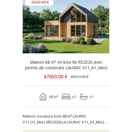
-2360.00 €
Maison 68 m² en bois kit RE2020 avec
permis de construire LAURAC V11_A1_Mix2
47050.00 €
49410.00 €
68 m²
x3
x1
Maison ossature bois 68 m² LAURAC
V11_A1_Mix2 (RE2020) La LAURAC V11_A1_Mix2
est une maison os..