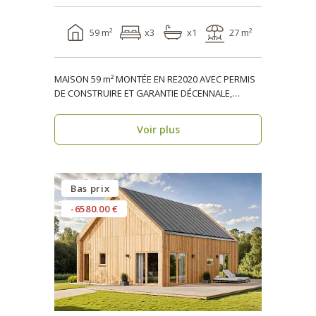
59 m²
x3
x1
27 m²
MAISON 59 m² MONTÉE EN RE2020 AVEC PERMIS
DE CONSTRUIRE ET GARANTIE DÉCENNALE,
ossature bois, réside..
Voir plus
Bas prix
-6580.00 €