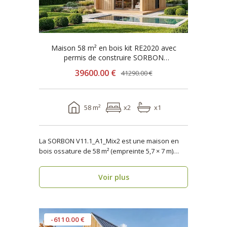
Maison 58 m² en bois kit RE2020 avec
permis de construire SORBON
V11.1_A1_Mix2
39600.00 €
41290.00 €
58 m²
x2
x1
La SORBON V11.1_A1_Mix2 est une maison en
bois ossature de 58 m² (empreinte 5,7 × 7 m)
pensée pour u..
Voir plus
-6110.00 €