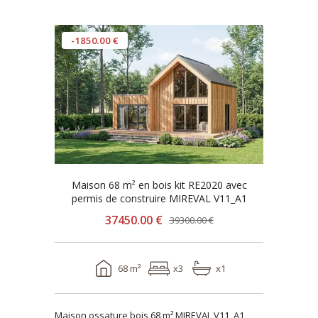
-1850.00 €
Maison 68 m² en bois kit RE2020 avec
permis de construire MIREVAL V11_A1
37450.00 €
39300.00 €
68 m²
x3
x1
Maison ossature bois 68 m² MIREVAL V11_A1