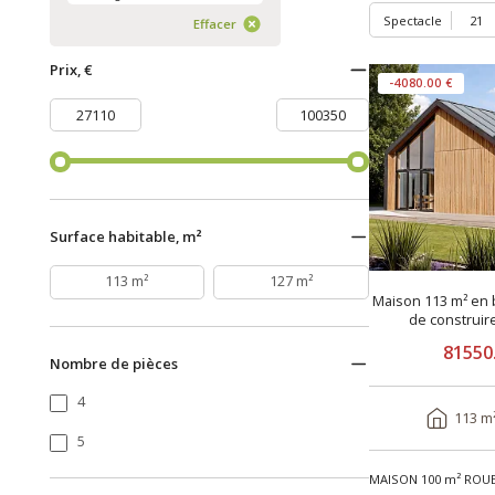
Spectacle
Effacer
Prix, €
-4080.00 €
Surface habitable, m²
113 m²
127 m²
Maison 113 m² en 
de construi
81550
Nombre de pièces
4
113 m
5
MAISON 100 m² ROUE