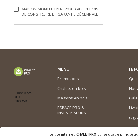
MAISON MONTÉE EN RE2020 AVEC PERMIS
DE CONSTRUIRE ET GARANTIE DÉCENNALE
MENU
INF
Promotions
Qui
Chalets en bois
Nouv
Maisons en bois
Gale
ESPACE PRO &
Livra
INVESTISSEURS
c. g.
Le site internet
CHALETPRO
utilise quatre principaux