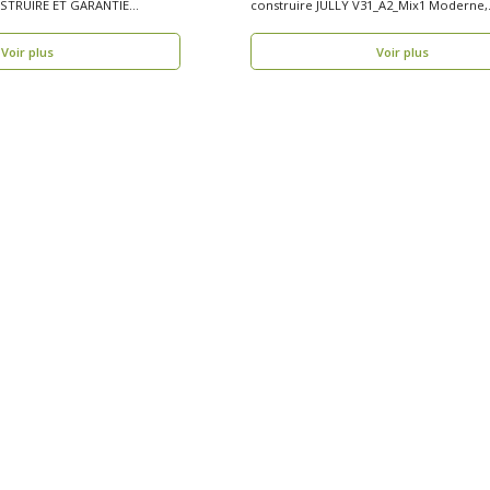
STRUIRE ET GARANTIE
construire JULLY V31_A2_Mix1 Moderne,
..
fonctionnelle..
Voir plus
Voir plus