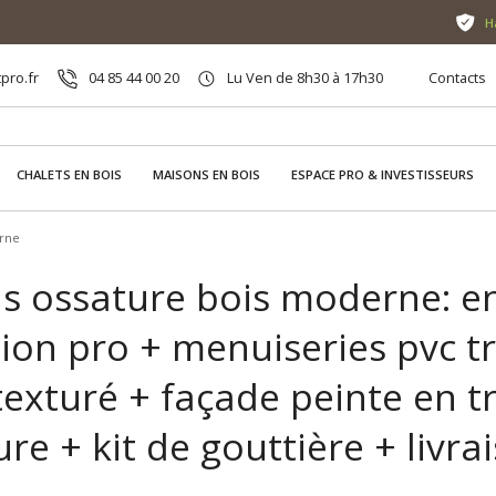
H
pro.fr
04 85 44 00 20
Lu Ven de 8h30 à 17h30
Contacts
CHALETS EN BOIS
MAISONS EN BOIS
ESPACE PRO & INVESTISSEURS
rne
s ossature bois moderne: e
tion pro + menuiseries pvc tr
exturé + façade peinte en t
ure + kit de gouttière + livr