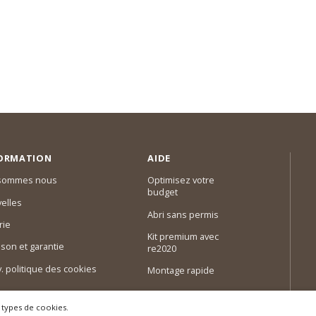
ORMATION
AIDE
 sommes nous
Optimisez votre
budget
elles
Abri sans permis
rie
Kit premium avec
ison et garantie
re2020
 v. politique des cookies
Montage rapide
 types de cookies.