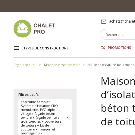
achats@chalet
PROMOTIONS
TYPES DE CONSTRUCTIONS
Page d'accueil
Maisons ossature bois
Maisons ossature bois mode
Maison
d’isola
Filtres actifs
Ensemble complet:
béton t
Système d’isolation PRO +
menuiseries PVC triple
vitrage + façade béton
de toit
texturé + façade peinte en
trois couches + couverture
de toiture + kit de
gouttière + livraison et
montage du kit