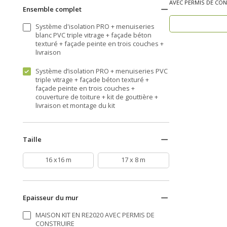
AVEC PERMIS DE CON
Ensemble complet
DÉCENNALE, ossature 
Système d'isolation PRO + menuiseries
blanc PVC triple vitrage + façade béton
texturé + façade peinte en trois couches +
livraison
Système d’isolation PRO + menuiseries PVC
triple vitrage + façade béton texturé +
façade peinte en trois couches +
couverture de toiture + kit de gouttière +
livraison et montage du kit
Taille
16 x16 m
17 x 8 m
Epaisseur du mur
MAISON KIT EN RE2020 AVEC PERMIS DE
CONSTRUIRE