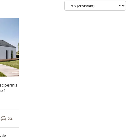
vec permis
ix1
€
x2
s de