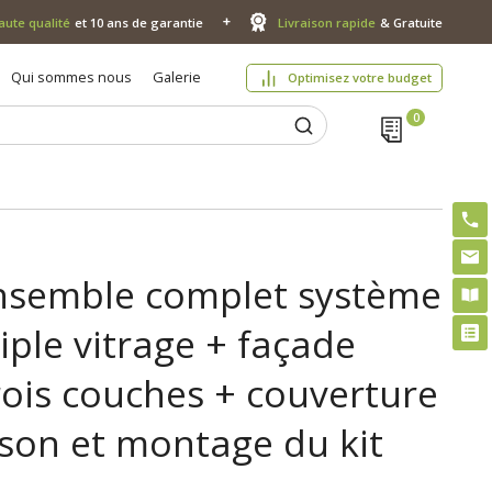
aute qualité
et 10 ans de garantie
Livraison rapide
& Gratuite
Qui sommes nous
Galerie
Optimisez votre budget
nsemble complet système
iple vitrage + façade
rois couches + couverture
aison et montage du kit