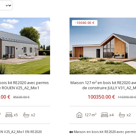
-10040.00 €
bois kit RE2020 avec permis
Maison 127 m² en bois kit RE2020 a
re ROUEN V25_A2_Mix1
de construire JULLY V31_A2_M
.00 €
100350.00 €
85630.00 €
110390.00 
²
x5
x2
127 m²
x4
x2
N V25_A2_Mix1 EN RE2020
🏡 Maison en bois kit RE2020 avec permi