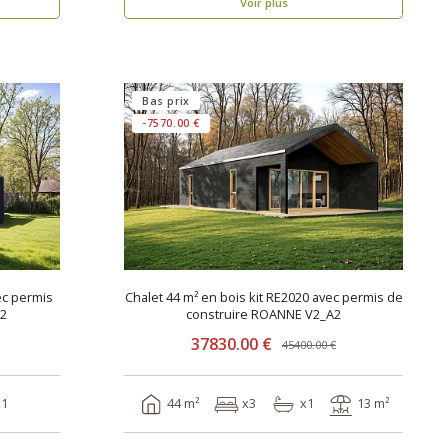
Voir plus
Bas prix
-7570.00 €
ec permis
Chalet 44 m² en bois kit RE2020 avec permis de
A2
construire ROANNE V2_A2
37830.00 €
45400.00 €
x1
44 m²
x3
x1
13 m²