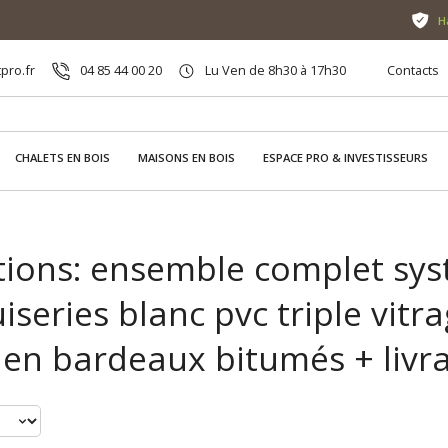
H
pro.fr
04 85 44 00 20
Lu Ven de 8h30 à 17h30
Contacts
CHALETS EN BOIS
MAISONS EN BOIS
ESPACE PRO & INVESTISSEURS
ions: ensemble complet sys
series blanc pvc triple vitra
 en bardeaux bitumés + livr