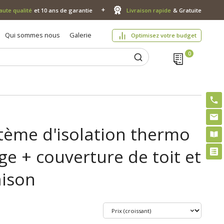
aute qualité
et 10 ans de garantie
Livraison rapide
& Gratuite
Qui sommes nous
Galerie
Optimisez votre budget
tème d'isolation thermo
ge + couverture de toit et
aison