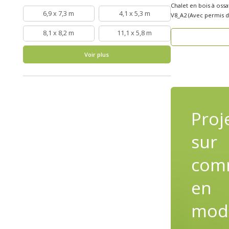
Chalet en bois à oss
6,9 x 7,3 m
4,1 x 5,3 m
V8_A2 (Avec permis de c
recherche..
8,1 x 8,2 m
11,1 x 5,8 m
Voir plus
Proj
sur
com
en
modi