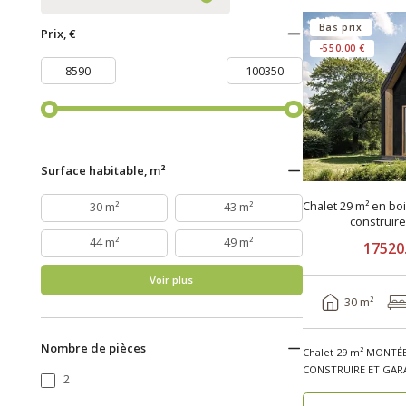
Bas prix
Prix, €
-550.00 €
Surface habitable, m²
Chalet 29 m² en bo
30 m²
43 m²
construir
44 m²
49 m²
17520
Voir plus
30 m²
Nombre de pièces
Chalet 29 m² MONTÉE
CONSTRUIRE ET GARA
2
bois PERPIGN..