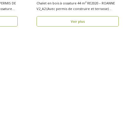
PERMIS DE
Chalet en bois à ossature 44 m² RE2020 – ROANNE
ssature
V2_A2 (Avec permis de construire et terrasse) ..
Voir plus