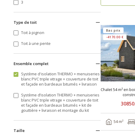
3
Type de toit
Bas prix
Toit à pignon
-4170.00 €
Toit à une pente
Ensemble complet
Système d'isolation THERMO + menuiseries
blanc PVC triple vitrage + couverture de toit
et façade en bardeaux bitumés + livraison
Chalet 54 m² en bo
constr
Système d’isolation THERMO + menuiseries
blanc PVC triple vitrage + couverture de toit
30850
et façade en bardeaux bitumés + kit de
gouttière + livraison et montage du kit
54 m²
Taille