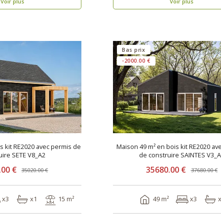
Voir plus
Voir plus
Bas prix
-2000.00 €
is kit RE2020 avec permis de
Maison 49 m² en bois kit RE2020 av
uire SETE V8_A2
de construire SAINTES V3_
.00 €
35680.00 €
35020.00 €
37680.00 €
x3
x1
15 m²
49 m²
x3