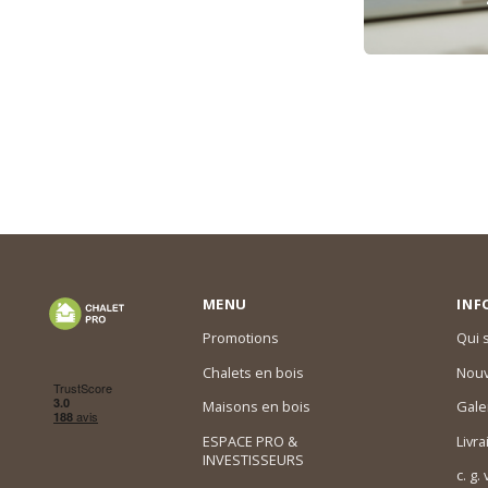
MENU
INF
Promotions
Qui
Chalets en bois
Nouv
Maisons en bois
Gale
ESPACE PRO &
Livra
INVESTISSEURS
c. g.