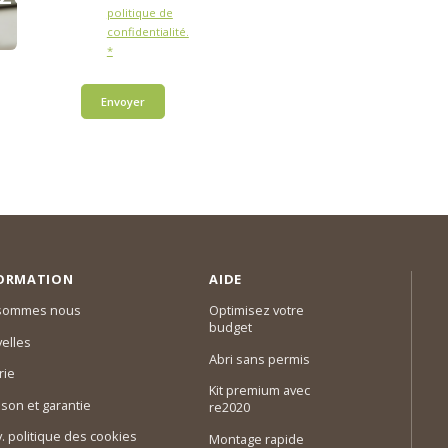
politique de
confidentialité.
*
Envoyer
ORMATION
AIDE
 sommes nous
Optimisez votre
budget
elles
Abri sans permis
rie
Kit premium avec
ison et garantie
re2020
 v. politique des cookies
Montage rapide