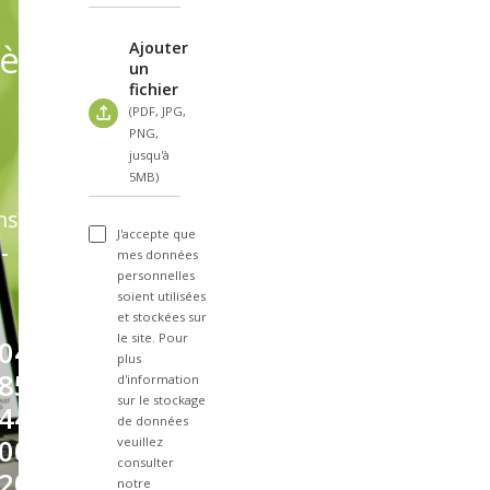
èles
Ajouter
un
fichier
(PDF, JPG,
PNG,
jusqu'à
5MB)
ns?
J'accepte que
-
mes données
personnelles
soient utilisées
et stockées sur
le site. Pour
04
plus
85
d'information
sur le stockage
44
de données
00
veuillez
consulter
20
notre