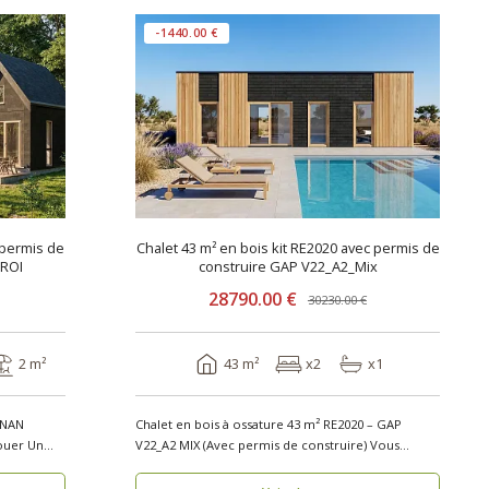
-1440.00 €
 permis de
Chalet 43 m² en bois kit RE2020 avec permis de
_ROI
construire GAP V22_A2_Mix
28790.00 €
30230.00 €
2 m²
43 m²
x2
x1
GNAN
Chalet en bois à ossature 43 m² RE2020 – GAP
er Un
V22_A2 MIX (Avec permis de construire) Vous
reche..