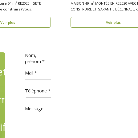
ature 54 m² RE2020 – SÈTE
MAISON 49 m² MONTÉE EN RE2020 AVEC 
onstruire) Vous
CONSTRUIRE ET GARANTIE DÉCENNALE, o
bois, réside..
Voir plus
Voir plus
Nom,
prénom
ets
Mail
Téléphone
mande,
Message
fiant