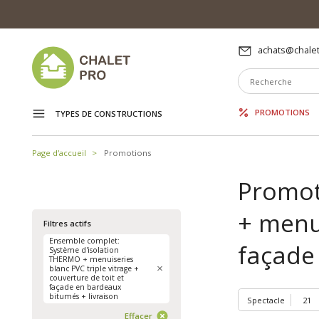
achats@chalet
PROMOTIONS
TYPES DE CONSTRUCTIONS
Page d'accueil
Promotions
Promot
+ menui
Filtres actifs
Ensemble complet:
façade
Système d'isolation
THERMO + menuiseries
blanc PVC triple vitrage +
couverture de toit et
façade en bardeaux
bitumés + livraison
Spectacle
Effacer