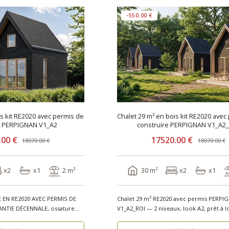
-550.00 €
is kit RE2020 avec permis de
Chalet 29 m² en bois kit RE2020 avec
e PERPIGNAN V1_A2
construire PERPIGNAN V1_A2
.00 €
17520.00 €
18070.00 €
18070.00 €
x2
x1
2 m²
30 m²
x2
x1
 EN RE2020 AVEC PERMIS DE
Chalet 29 m² RE2020 avec permis PERPI
NTIE DÉCENNALE, ossature
V1_A2_ROI — 2 niveaux, look A2, prêt à lou
form..