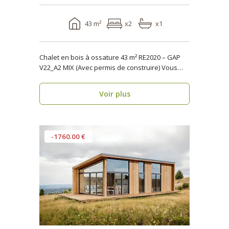
43 m²
x2
x1
Chalet en bois à ossature 43 m² RE2020 – GAP
V22_A2 MIX (Avec permis de construire) Vous
reche..
Voir plus
-1760.00 €