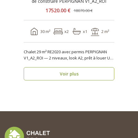
de construire PERPIGNAN V1_A2_ROI
17520.00 €
18070.00 €
30 m²
x2
x1
2 m²
Chalet 29 m² RE2020 avec permis PERPIGNAN
V1_A2_ROI — 2 niveaux, look A2, prêt à louer Un
form..
Voir plus