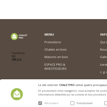
MENU
INF
Promotions
Qui
Chalets en bois
Nouv
Maisons en bois
Gale
ESPACE PRO &
Livra
INVESTISSEURS
c. g.
Le site internet
CHALETPRO
utilise quatre principaux
En poursuivant votre navigation, vous acceptez les cookie
Informations détaillées sur les cookies et leur procédure
Nécessaire
Fonctionnel
© 2015-2026. SARL Chalet Pro tous droits réservés