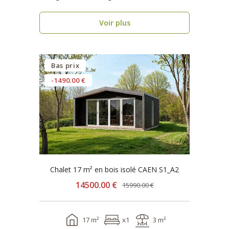
seulement 1 se..
Voir plus
Bas prix
-1490.00 €
Chalet 17 m² en bois isolé CAEN S1_A2
14500.00 €
15990.00 €
17 m²
x1
3 m²