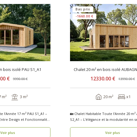
Bas prix
-1660.00 €
en bois isolé PAU S1_A1
Chalet 20 m² en bois isolé AUBAG
.00 €
12330.00 €
9990.00 €
13990.00 €
7 m²
3 m²
20 m²
x1
te l’Année 17 m² PAU S1_A1 –
🏡 Chalet Habitable Toute l’Année 20 m²
Entre Design et Fonctionnalité
S2_A1 – L’élégance et la modularité en 
se..
Voir plus
Voir plus