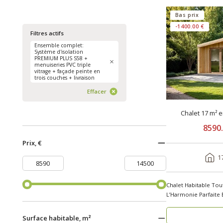
Bas prix
-1400.00 €
Filtres actifs
Ensemble complet:
Système d'isolation
PREMIUM PLUS S58 +
menuiseries PVC triple
vitrage + façade peinte en
trois couches + livraison
Effacer
Chalet 17 m² 
8590
Prix, €
1
Chalet Habitable Tou
L’Harmonie Parfaite 
..
Surface habitable, m²