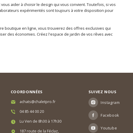
vous aider à choisir le design qui vous convient. Toutefois, si vos
laborateurs expérimentés sont toujours à votre disposition pour
e boutique en ligne, vous trouverez des offres exclusives qui
ser des économies. Créez l'espace de jardin de vos rêves avec
COORDONNÉES
SUIVEZ NOUS
achats@chaletpro.fr
Instagram
04 85 44 00 20
Facebook
Lu Ven de 8h30 à 17h30
Youtube
187 route de la Féclaz,