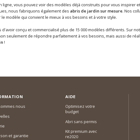
n ligne, vous pouvez voir des modèles déjà construits pour vous inspirer et 
ques, nous fabriquons également des
abris de jardin sur mesure
. Nos col
r le modèle qui convient le mieux à vos besoins et à votre style.
d'avoir conçu et commercialisé plus de 15 000 modèles différents. Sur notr
on seulement de répondre parfaitement à vos besoins, mais aussi de réali
in
!
ORMATION
AIDE
 sommes nous
Optimisez votre
budget
elles
Abri sans permis
rie
Kit premium avec
ison et garantie
re2020