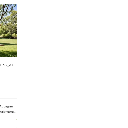
NE S2_A1
 Aubagne
seulement 1