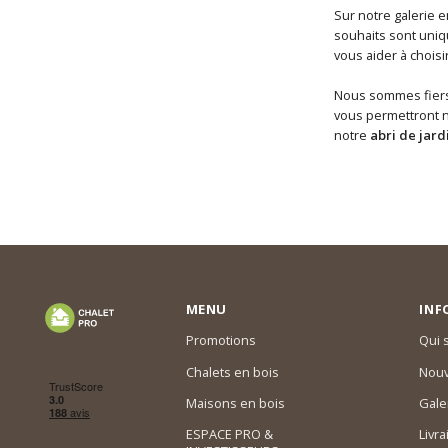
Sur notre galerie e
souhaits sont uni
vous aider à choisi
Nous sommes fiers 
vous permettront n
notre
abri de jard
MENU
INF
Promotions
Qui
Chalets en bois
Nouv
Maisons en bois
Gale
ESPACE PRO &
Livra