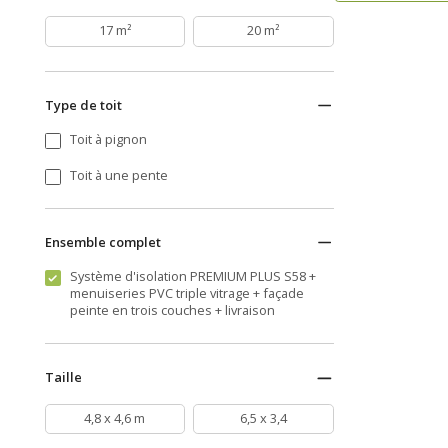
17 m²
20 m²
Type de toit
Toit à pignon
Toit à une pente
Ensemble complet
Système d'isolation PREMIUM PLUS S58 +
menuiseries PVC triple vitrage + façade
peinte en trois couches + livraison
Taille
4,8 x 4,6 m
6,5 x 3,4