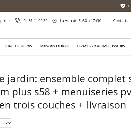
H
pro.fr
04 85 44 00 20
Lu Ven de 8h30 à 17h30
Contacts
CHALETS EN BOIS
MAISONS EN BOIS
ESPACE PRO & INVESTISSEURS
e jardin: ensemble complet 
 plus s58 + menuiseries pvc
en trois couches + livraison