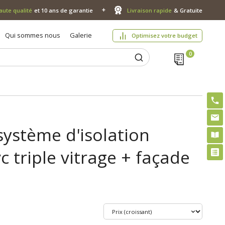
aute qualité
et 10 ans de garantie
Livraison rapide
& Gratuite
Qui sommes nous
Galerie
Optimisez votre budget
système d'isolation
 triple vitrage + façade