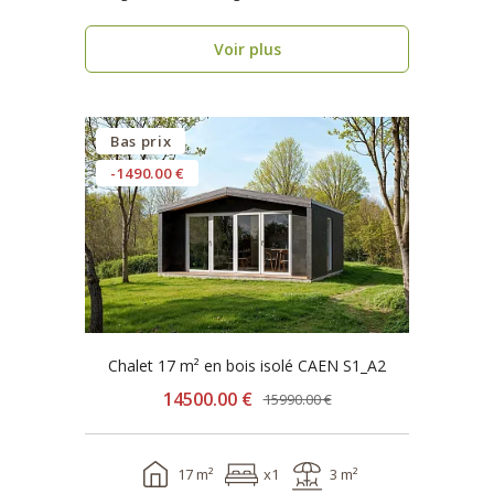
seulement 1 se..
Voir plus
Bas prix
-1490.00 €
Chalet 17 m² en bois isolé CAEN S1_A2
14500.00 €
15990.00 €
17 m²
x1
3 m²