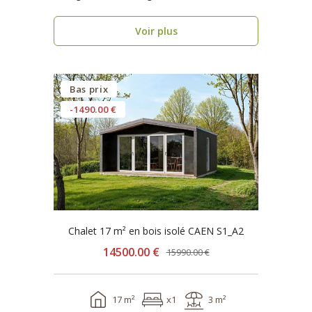
seulement 1 se..
Voir plus
Bas prix
-1490.00 €
Chalet 17 m² en bois isolé CAEN S1_A2
14500.00 €
15990.00 €
17 m²
x1
3 m²